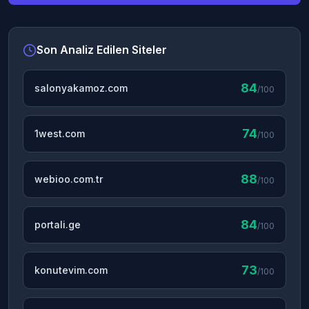
Son Analiz Edilen Siteler
84
salonyakamoz.com
/100
74
1west.com
/100
88
webioo.com.tr
/100
84
portali.ge
/100
73
konutevim.com
/100