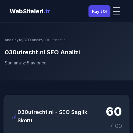
WebSiteleri
.tr
Kayıt Ol
Ana Sayfa
/
SEO Analiz
/
030utrecht.nl
030utrecht.nl SEO Analizi
Son analiz: 5 ay önce
60
030utrecht.nl - SEO Saglik
Skoru
/100