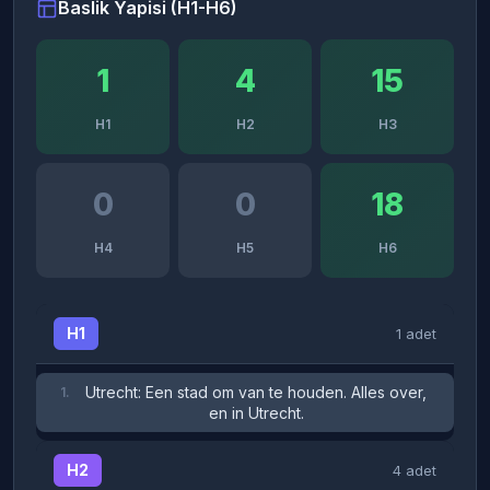
Baslik Yapisi (H1-H6)
1
4
15
H1
H2
H3
0
0
18
H4
H5
H6
H1
1 adet
Utrecht: Een stad om van te houden. Alles over,
1.
en in Utrecht.
H2
4 adet