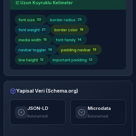
Uzun Kuyruklu Kelimeler
font size
border radius
32
25
font weight
border color
21
19
media width
font family
15
14
navbar toggler
padding navbar
14
13
line height
important padding
12
12
Yapisal Veri (Schema.org)
JSON-LD
Microdata
Bulunamadi
Bulunamadi