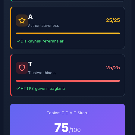
A
25/25
Authoritativeness
Dis kaynak referanslari
T
25/25
Trustworthiness
HTTPS guvenli baglanti
Toplam E-E-A-T Skoru
75
/100