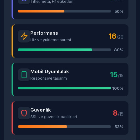
Title, meta, H1 etiketleri
50%
Performans
16
/20
Hiz ve yukleme suresi
80%
Mobil Uyumluluk
15
/15
Responsive tasarim
100%
Guvenlik
8
/15
SSL ve guvenlik basliklari
53%