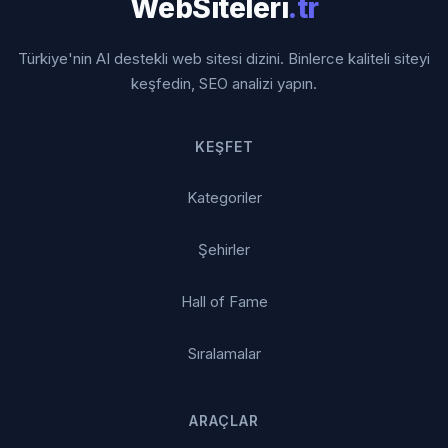
WebSiteleri
.tr
Türkiye'nin AI destekli web sitesi dizini. Binlerce kaliteli siteyi
keşfedin, SEO analizi yapın.
KEŞFET
Kategoriler
Şehirler
Hall of Fame
Sıralamalar
ARAÇLAR