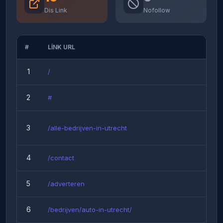
Dis Link
Nofollow
#
LINK URL
T
1
/
2
#
3
/alle-bedrijven-in-utrecht
4
/contact
5
/adverteren
6
/bedrijven/auto-in-utrecht/