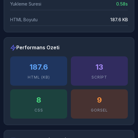
Yukleme Suresi
0.58s
HTML Boyutu
187.6 KB
Performans Ozeti
187.6
13
HTML (KB)
SCRIPT
8
9
CSS
GORSEL