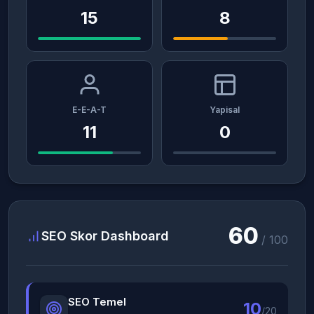
15
8
E-E-A-T
Yapisal
11
0
60
SEO Skor Dashboard
/ 100
SEO Temel
10
/20