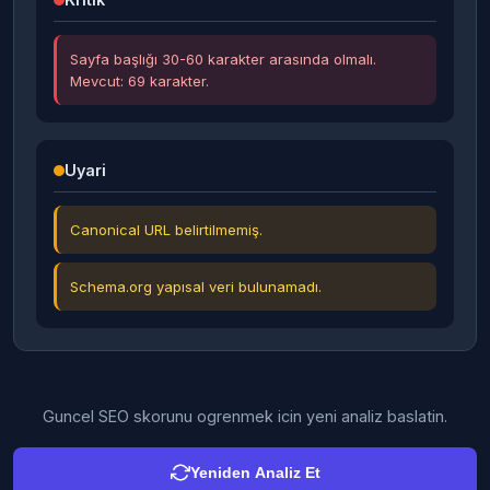
Sayfa başlığı 30-60 karakter arasında olmalı.
Mevcut: 69 karakter.
Uyari
Canonical URL belirtilmemiş.
Schema.org yapısal veri bulunamadı.
Guncel SEO skorunu ogrenmek icin yeni analiz baslatin.
Yeniden Analiz Et