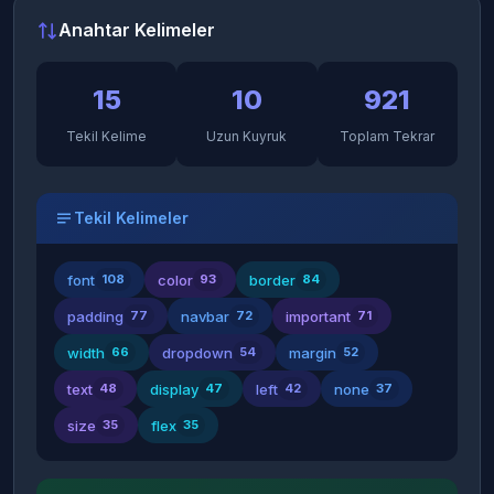
Anahtar Kelimeler
15
10
921
Tekil Kelime
Uzun Kuyruk
Toplam Tekrar
Tekil Kelimeler
font
color
border
108
93
84
padding
navbar
important
77
72
71
width
dropdown
margin
66
54
52
text
display
left
none
48
47
42
37
size
flex
35
35