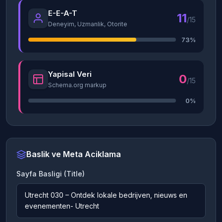
E-E-A-T
11
/15
Deneyim, Uzmanlik, Otorite
73%
Yapisal Veri
0
/15
Schema.org markup
0%
Baslik ve Meta Aciklama
Sayfa Basligi (Title)
Utrecht 030 – Ontdek lokale bedrijven, nieuws en
evenementen- Utrecht