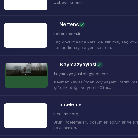
weboyun.com.tr
Nettens
nettens.com.tr
Saç dökülmesine karşı geliştirilmiş, saç kökl
canlandırmayı ve yeni saç olu...
Kaymazyaylasi
kaymazyaylasi.blogspot.com
Kaymaz Yaylası’ndan köy yaşamı, tarım, me
çiftçilik, doğa ve yerel kültür...
Inceleme
inceleme.org
Ürün incelemeleri, çözümler, sorunlar ve fır
paylaşımları.