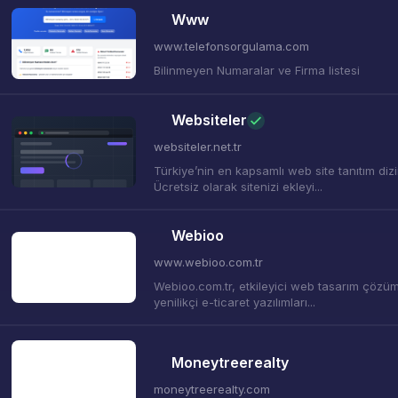
Www
www.telefonsorgulama.com
Bilinmeyen Numaralar ve Firma listesi
Websiteler
websiteler.net.tr
Türkiye’nin en kapsamlı web site tanıtım dizi
Ücretsiz olarak sitenizi ekleyi...
Webioo
www.webioo.com.tr
Webioo.com.tr, etkileyici web tasarım çözüml
yenilikçi e-ticaret yazılımları...
Moneytreerealty
moneytreerealty.com