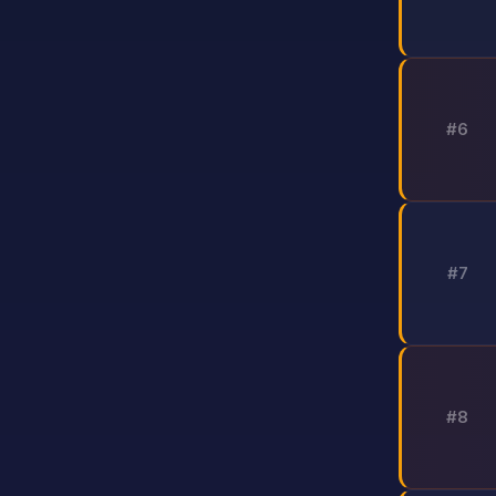
#6
#7
#8