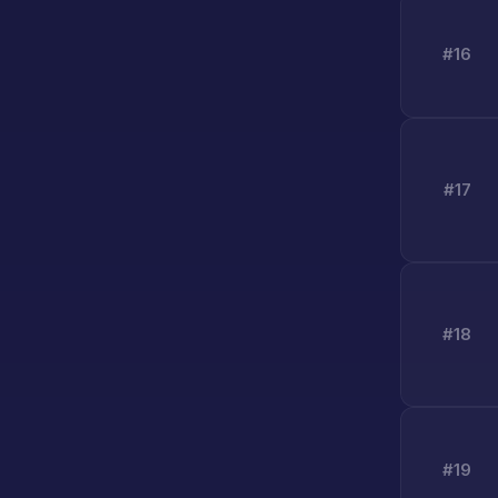
#16
#17
#18
#19