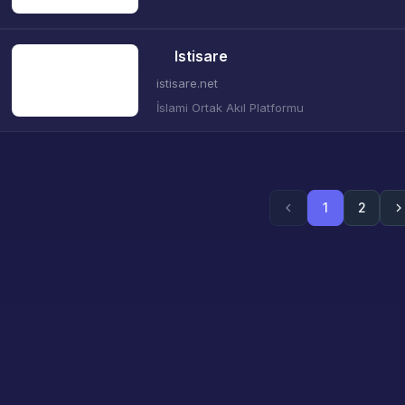
Istisare
istisare.net
İslami Ortak Akıl Platformu
1
2