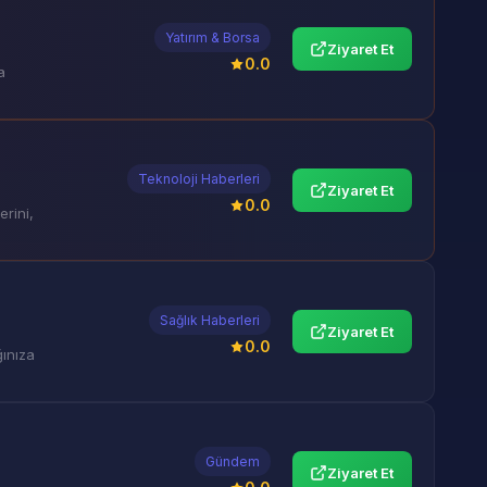
Yatırım & Borsa
Ziyaret Et
0.0
a
Teknoloji Haberleri
Ziyaret Et
0.0
rini,
Sağlık Haberleri
Ziyaret Et
0.0
ğınıza
Gündem
Ziyaret Et