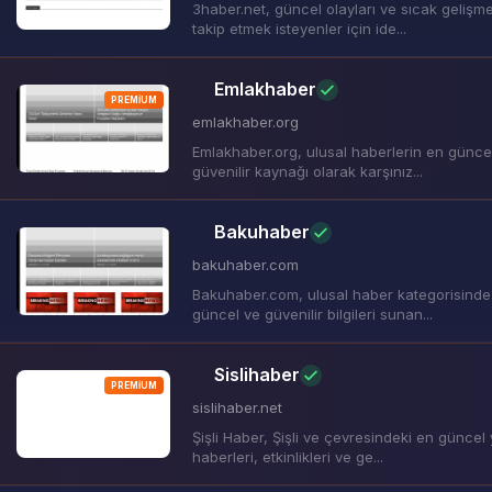
3haber.net, güncel olayları ve sıcak gelişme
takip etmek isteyenler için ide...
Emlakhaber
PREMIUM
emlakhaber.org
Emlakhaber.org, ulusal haberlerin en günce
güvenilir kaynağı olarak karşınız...
Bakuhaber
bakuhaber.com
Bakuhaber.com, ulusal haber kategorisinde
güncel ve güvenilir bilgileri sunan...
Sislihaber
PREMIUM
sislihaber.net
Şişli Haber, Şişli ve çevresindeki en güncel 
haberleri, etkinlikleri ve ge...