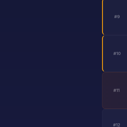
#9
#10
#11
#12