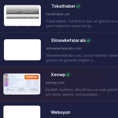
Tokathaber
tokathaber.net
Tokat Haber, Tokat iline dair en güncel ve 
yerel haberleri sunan bir pl...
Elmawkefalarabi
elmawkefalarabi.com
Elmawkefalarabi.com, ulusal haberler alan
güncel ve güvenilir bilgileri s...
Xenwp
PREMIUM
xenwp.com
XenWP; XenForo, WordPress ve web geliştiri
için tema, eklenti, kod paylaşım...
Weboyun