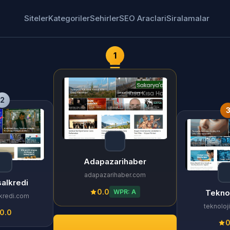
Siteler
Kategoriler
Sehirler
SEO Araclari
Siralamalar
1
2
Adapazarihaber
adapazarihaber.com
salkredi
0.0
WPR: A
Tekno
lkredi.com
teknoloj
0.0
0