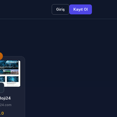
Giriş
Kayıt Ol
3
loji24
i24.com
.0