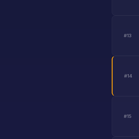
#13
#14
#15