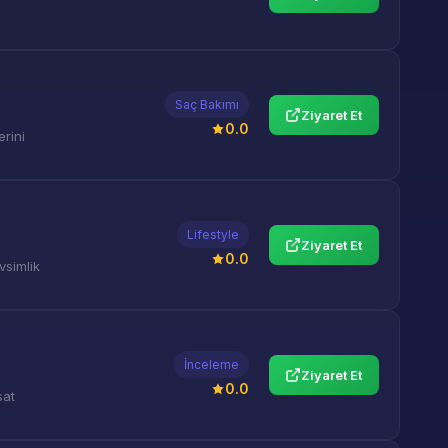
Saç Bakımı
Ziyaret Et
0.0
erini
Lifestyle
Ziyaret Et
0.0
vsimlik
İnceleme
Ziyaret Et
0.0
sat