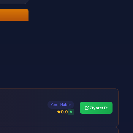
Yerel Haber
Ziyaret Et
0.0
A