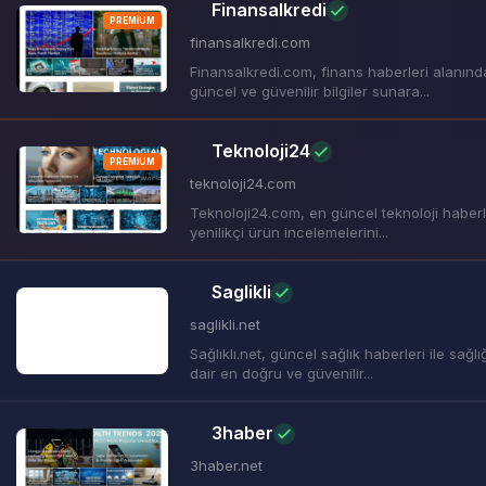
Finansalkredi
PREMIUM
finansalkredi.com
Finansalkredi.com, finans haberleri alanınd
güncel ve güvenilir bilgiler sunara...
Teknoloji24
PREMIUM
teknoloji24.com
Teknoloji24.com, en güncel teknoloji haberle
yenilikçi ürün incelemelerini...
Saglikli
saglikli.net
Sağlıklı.net, güncel sağlık haberleri ile sağlı
dair en doğru ve güvenilir...
3haber
3haber.net