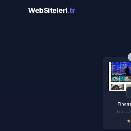
WebSiteleri
.tr
Finan
finansa