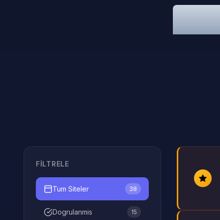
FILTRELE
Tum Siteler
38
Dogrulanmis
15