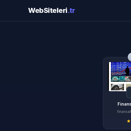
WebSiteleri
.tr
Finan
finansa