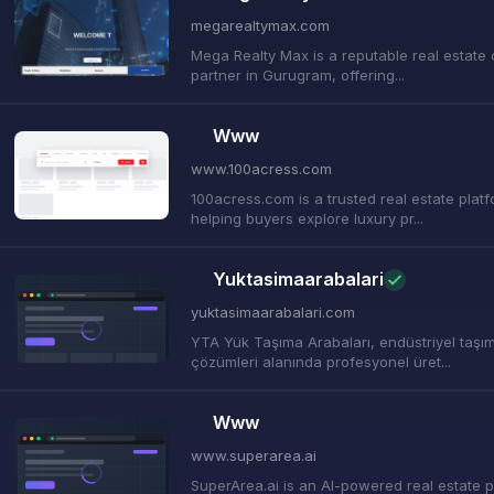
megarealtymax.com
Mega Realty Max is a reputable real estate
partner in Gurugram, offering...
Www
www.100acress.com
100acress.com is a trusted real estate plat
helping buyers explore luxury pr...
Yuktasimaarabalari
yuktasimaarabalari.com
YTA Yük Taşıma Arabaları, endüstriyel taşı
çözümleri alanında profesyonel üret...
Www
www.superarea.ai
SuperArea.ai is an AI-powered real estate p