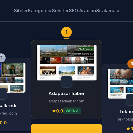
Siteler
Kategoriler
Sehirler
SEO Araclari
Siralamalar
1
2
Adapazarihaber
adapazarihaber.com
salkredi
0.0
WPR: A
Tekno
lkredi.com
teknoloj
0.0
0