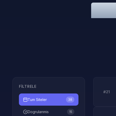
FILTRELE
#21
Tum Siteler
38
Dogrulanmis
15