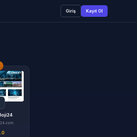
Giriş
Kayıt Ol
3
loji24
i24.com
.0