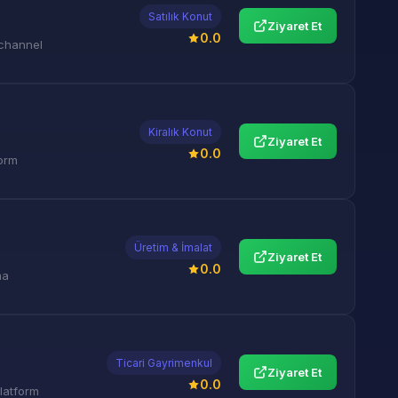
Satılık Konut
Ziyaret Et
0.0
 channel
Kiralık Konut
Ziyaret Et
0.0
form
Üretim & İmalat
Ziyaret Et
0.0
ma
Ticari Gayrimenkul
Ziyaret Et
0.0
latform