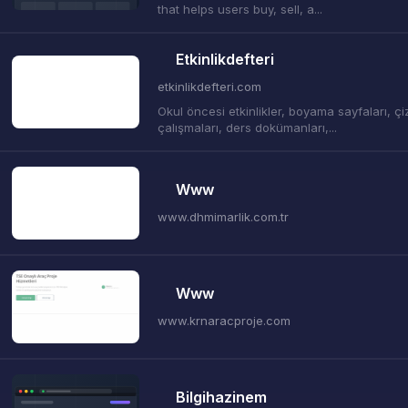
that helps users buy, sell, a...
Etkinlikdefteri
etkinlikdefteri.com
Okul öncesi etkinlikler, boyama sayfaları, çi
çalışmaları, ders dokümanları,...
Www
www.dhmimarlik.com.tr
Www
www.krnaracproje.com
Bilgihazinem