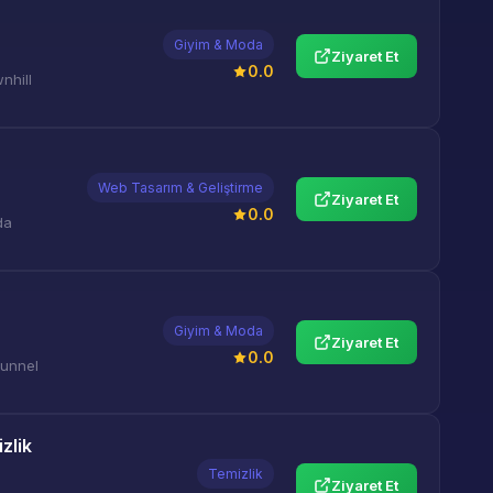
Giyim & Moda
Ziyaret Et
0.0
nhill
Web Tasarım & Geliştirme
Ziyaret Et
0.0
da
Giyim & Moda
Ziyaret Et
0.0
tunnel
zlik
Temizlik
Ziyaret Et