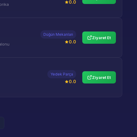
0.0
abrika
Düğün Mekanları
Ziyaret Et
0.0
alonu
Yedek Parça
Ziyaret Et
0.0