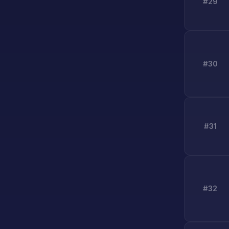
#29
#30
#31
#32