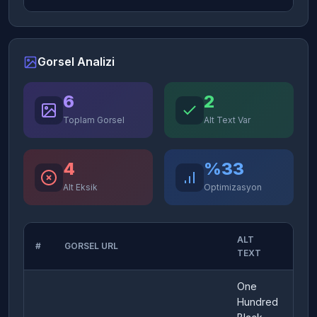
Gorsel Analizi
6
2
Toplam Gorsel
Alt Text Var
4
%33
Alt Eksik
Optimizasyon
ALT
#
GORSEL URL
DU
TEXT
One
Hundred