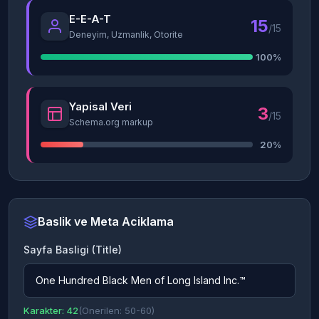
E-E-A-T
15
/15
Deneyim, Uzmanlik, Otorite
100%
Yapisal Veri
3
/15
Schema.org markup
20%
Baslik ve Meta Aciklama
Sayfa Basligi (Title)
One Hundred Black Men of Long Island Inc.™
Karakter: 42
(Onerilen: 50-60)