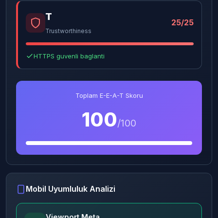
T
25/25
Trustworthiness
HTTPS guvenli baglanti
Toplam E-E-A-T Skoru
100
/100
Mobil Uyumluluk Analizi
Viewport Meta