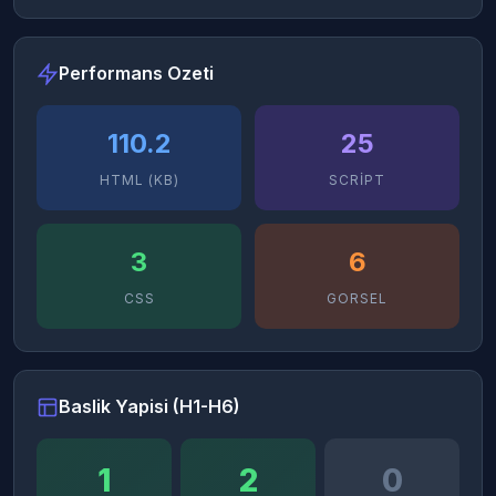
Performans Ozeti
110.2
25
HTML (KB)
SCRIPT
3
6
CSS
GORSEL
Baslik Yapisi (H1-H6)
1
2
0