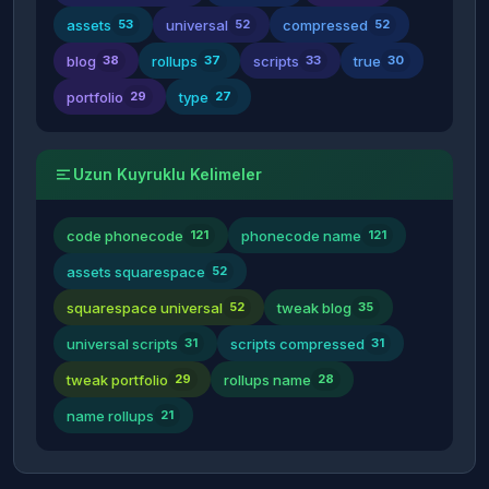
assets
universal
compressed
53
52
52
blog
rollups
scripts
true
38
37
33
30
portfolio
type
29
27
Uzun Kuyruklu Kelimeler
code phonecode
phonecode name
121
121
assets squarespace
52
squarespace universal
tweak blog
52
35
universal scripts
scripts compressed
31
31
tweak portfolio
rollups name
29
28
name rollups
21