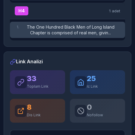
H4
1 adet
The One Hundred Black Men of Long Island
1.
Chapter is comprised of real men, givin...
Link Analizi
33
25
Toplam Link
Ic Link
8
0
Dis Link
Nofollow