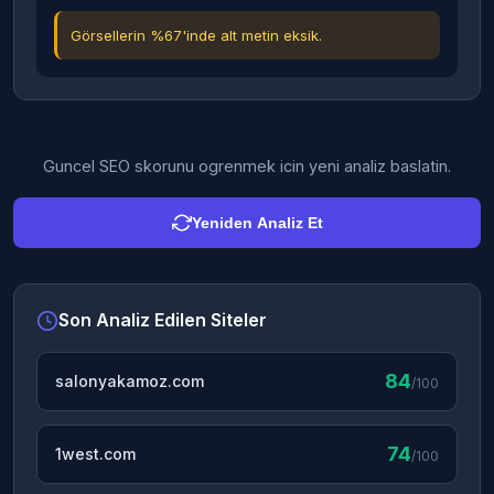
Görsellerin %67'inde alt metin eksik.
Guncel SEO skorunu ogrenmek icin yeni analiz baslatin.
Yeniden Analiz Et
Son Analiz Edilen Siteler
84
salonyakamoz.com
/100
74
1west.com
/100