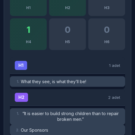
H1
H2
H3
1
0
0
H4
H5
H6
H1
1 adet
What they see, is what they’ll be!
1.
H2
2 adet
“It is easier to build strong children than to repair
1.
broken men.”
Our Sponsors
2.