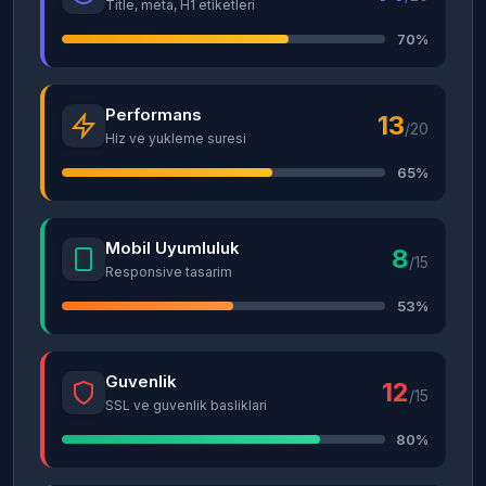
Title, meta, H1 etiketleri
70%
Performans
13
/20
Hiz ve yukleme suresi
65%
Mobil Uyumluluk
8
/15
Responsive tasarim
53%
Guvenlik
12
/15
SSL ve guvenlik basliklari
80%