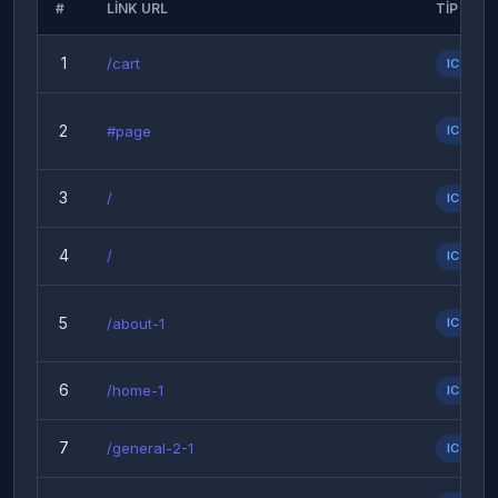
#
LINK URL
TIP
1
/cart
IC
2
#page
IC
3
/
IC
4
/
IC
5
/about-1
IC
6
/home-1
IC
7
/general-2-1
IC