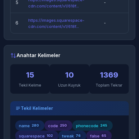
5
-
Ek
cdn.com/content/v1/618f...
https://images.squarespace-
6
-
Ek
cdn.com/content/v1/618f...
Anahtar Kelimeler
15
10
1369
Tekil Kelime
Uzun Kuyruk
Toplam Tekrar
Tekil Kelimeler
name
code
phonecode
280
250
245
squarespace
tweak
false
102
76
65