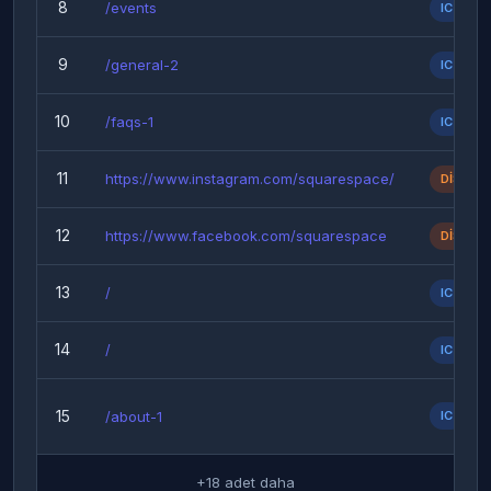
8
/events
IC
9
/general-2
IC
10
/faqs-1
IC
11
https://www.instagram.com/squarespace/
DIS
12
https://www.facebook.com/squarespace
DIS
13
/
IC
14
/
IC
15
/about-1
IC
+18 adet daha