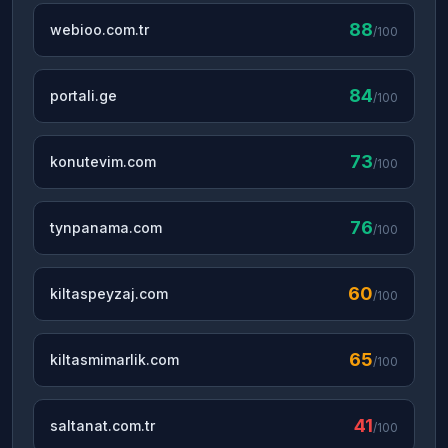
88
webioo.com.tr
/100
84
portali.ge
/100
73
konutevim.com
/100
76
tynpanama.com
/100
60
kiltaspeyzaj.com
/100
65
kiltasmimarlik.com
/100
41
saltanat.com.tr
/100