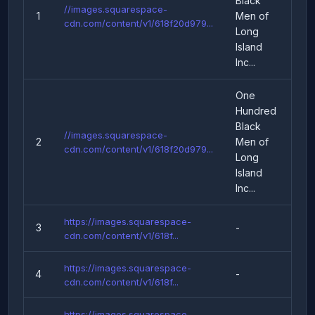
Black
//images.squarespace-
1
Men of
T
cdn.com/content/v1/618f20d979...
Long
Island
Inc...
One
Hundred
Black
//images.squarespace-
2
Men of
T
cdn.com/content/v1/618f20d979...
Long
Island
Inc...
https://images.squarespace-
3
-
Ek
cdn.com/content/v1/618f...
https://images.squarespace-
4
-
Ek
cdn.com/content/v1/618f...
https://images.squarespace-