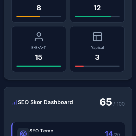
8
12
E-E-A-T
Yapisal
15
3
65
SEO Skor Dashboard
/ 100
SEO Temel
14
/20