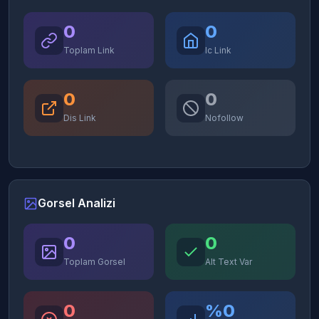
0
0
Toplam Link
Ic Link
0
0
Dis Link
Nofollow
Gorsel Analizi
0
0
Toplam Gorsel
Alt Text Var
0
%0