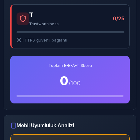
T
0/25
Trustworthiness
HTTPS guvenli baglanti
Toplam E-E-A-T Skoru
0
/100
Mobil Uyumluluk Analizi