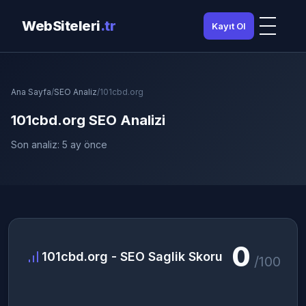
WebSiteleri
.tr
Kayıt Ol
Ana Sayfa
/
SEO Analiz
/
101cbd.org
101cbd.org SEO Analizi
Son analiz: 5 ay önce
0
101cbd.org - SEO Saglik Skoru
/100