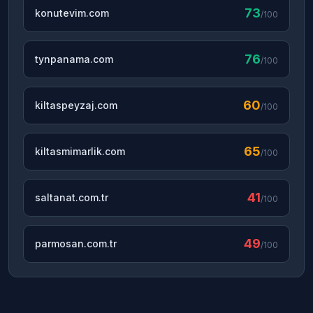
73
konutevim.com
/100
76
tynpanama.com
/100
60
kiltaspeyzaj.com
/100
65
kiltasmimarlik.com
/100
41
saltanat.com.tr
/100
49
parmosan.com.tr
/100