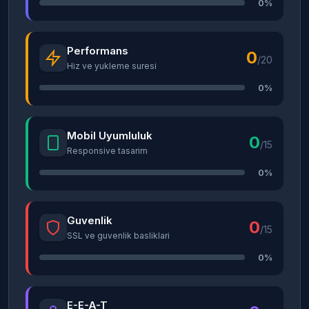
0%
Performans
0
/20
Hiz ve yukleme suresi
0%
Mobil Uyumluluk
0
/15
Responsive tasarim
0%
Guvenlik
0
/15
SSL ve guvenlik basliklari
0%
E-E-A-T