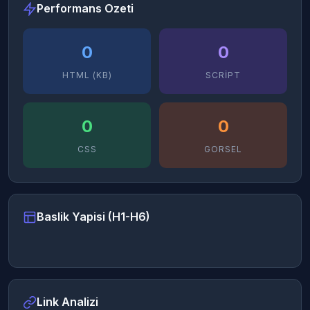
Performans Ozeti
0
0
HTML (KB)
SCRIPT
0
0
CSS
GORSEL
Baslik Yapisi (H1-H6)
Link Analizi