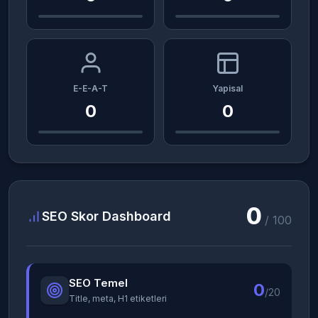
E-E-A-T
Yapisal
0
0
0
SEO Skor Dashboard
/ 100
SEO Temel
0
/20
Title, meta, H1 etiketleri