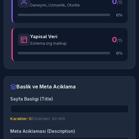
0
/15
Deneyim, Uzmanlik, Otorite
0%
Yapisal Veri
0
/15
Schema.org markup
0%
Baslik ve Meta Aciklama
Sayfa Basligi (Title)
Karakter: 0
(Onerilen: 50-60)
Meta Aciklamasi (Description)