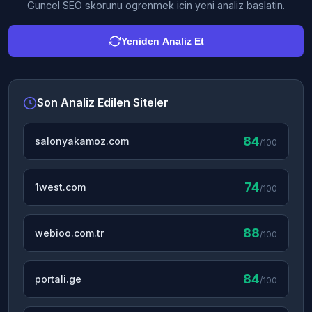
Guncel SEO skorunu ogrenmek icin yeni analiz baslatin.
Yeniden Analiz Et
Son Analiz Edilen Siteler
84
salonyakamoz.com
/100
74
1west.com
/100
88
webioo.com.tr
/100
84
portali.ge
/100