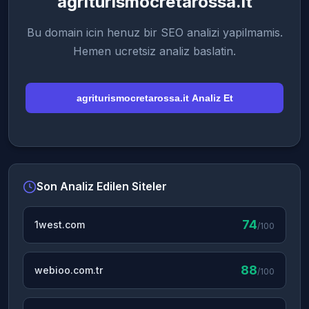
agriturismocretarossa.it
Bu domain icin henuz bir SEO analizi yapilmamis.
Hemen ucretsiz analiz baslatin.
agriturismocretarossa.it Analiz Et
Son Analiz Edilen Siteler
74
1west.com
/100
88
webioo.com.tr
/100