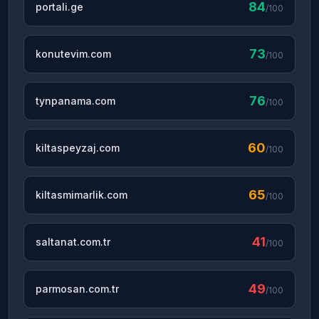
84
portali.ge
/100
73
konutevim.com
/100
76
tynpanama.com
/100
60
kiltaspeyzaj.com
/100
65
kiltasmimarlik.com
/100
41
saltanat.com.tr
/100
49
parmosan.com.tr
/100