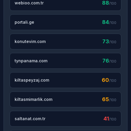
88
webioo.com.tr
/100
84
portali.ge
/100
73
konutevim.com
/100
76
tynpanama.com
/100
60
kiltaspeyzaj.com
/100
65
kiltasmimarlik.com
/100
41
saltanat.com.tr
/100