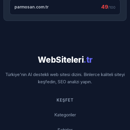
49
parmosan.com.tr
/100
WebSiteleri
.tr
Türkiye'nin AI destekli web sitesi dizini. Binlerce kaliteli siteyi
keşfedin, SEO analizi yapın.
KEŞFET
Kategoriler
Şehirler