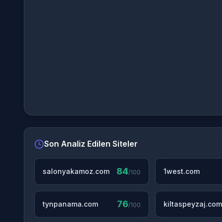
Son Analiz Edilen Siteler
84
salonyakamoz.com
1west.com
/100
76
tynpanama.com
kiltaspeyzaj.com
/100