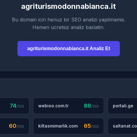
agriturismodonnabianca.it
Bu domain icin henuz bir SEO analizi yapilmamis.
Hemen ucretsiz analiz baslatin.
agriturismodonnabianca.it Analiz Et
74
88
webioo.com.tr
portali.ge
/100
/100
60
65
kiltasmimarlik.com
saltanat.co
/100
/100