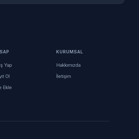
SAP
KURUMSAL
iş Yap
Hakkımızda
ıt Ol
İletişim
e Ekle