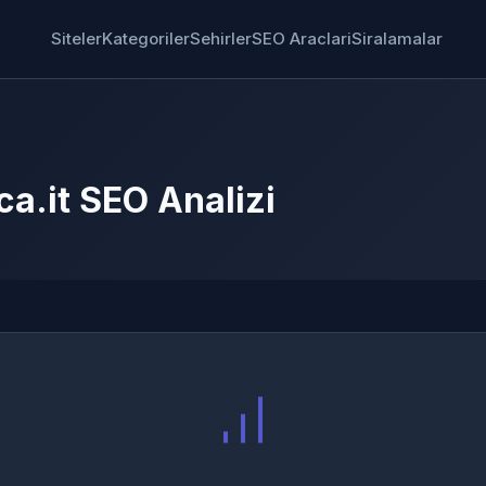
Siteler
Kategoriler
Sehirler
SEO Araclari
Siralamalar
a.it SEO Analizi