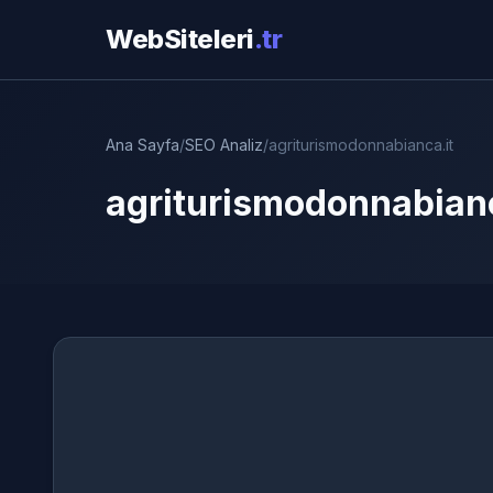
WebSiteleri
.tr
Ana Sayfa
/
SEO Analiz
/
agriturismodonnabianca.it
agriturismodonnabianc