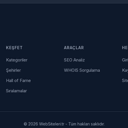
KEŞFET
ARAÇLAR
HE
Kategoriler
SEO Analiz
Gir
Şehirler
WHOIS Sorgulama
Kay
Hall of Fame
Sit
Sıralamalar
© 2026 WebSiteleri.tr - Tüm hakları saklıdır.