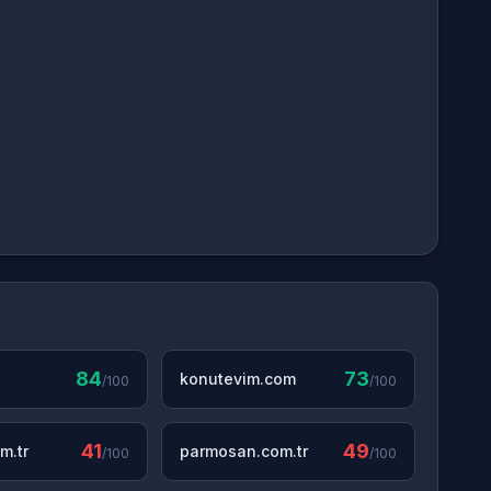
84
73
konutevim.com
/100
/100
41
49
m.tr
parmosan.com.tr
/100
/100