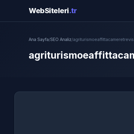
WebSiteleri
.tr
Ana Sayfa
/
SEO Analiz
/
agriturismoeaffittacameretreviso
agriturismoeaffittacam