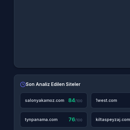
Son Analiz Edilen Siteler
84
salonyakamoz.com
1west.com
/100
76
tynpanama.com
kiltaspeyzaj.com
/100