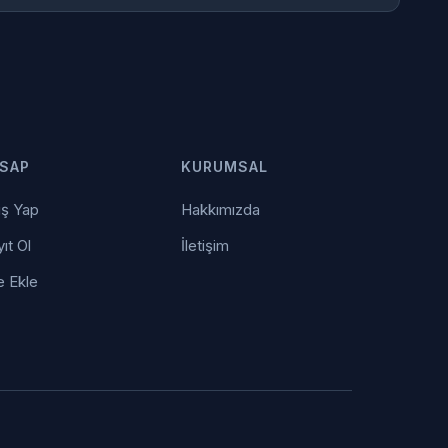
SAP
KURUMSAL
iş Yap
Hakkımızda
ıt Ol
İletişim
e Ekle