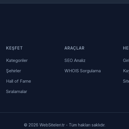
KEŞFET
ARAÇLAR
HE
Kategoriler
SEO Analiz
Gir
Şehirler
WHOIS Sorgulama
Kay
Hall of Fame
Sit
Sıralamalar
© 2026 WebSiteleri.tr - Tüm hakları saklıdır.