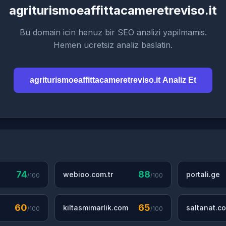
agriturismoeaffittacameretreviso.it
Bu domain icin henuz bir SEO analizi yapilmamis.
Hemen ucretsiz analiz baslatin.
agriturismoeaffittacameretreviso.it Analiz Et
74
88
webioo.com.tr
portali.ge
/100
/100
60
65
kiltasmimarlik.com
saltanat.co
/100
/100