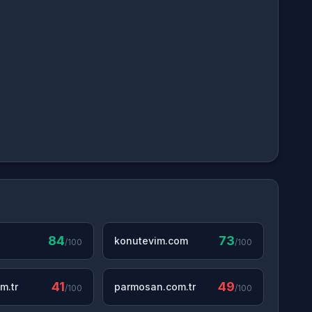
84
73
konutevim.com
/100
/100
41
49
m.tr
parmosan.com.tr
/100
/100