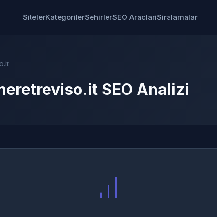
Siteler
Kategoriler
Sehirler
SEO Araclari
Siralamalar
.it
eretreviso.it SEO Analizi