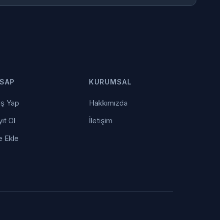
SAP
KURUMSAL
iş Yap
Hakkımızda
ıt Ol
İletişim
e Ekle