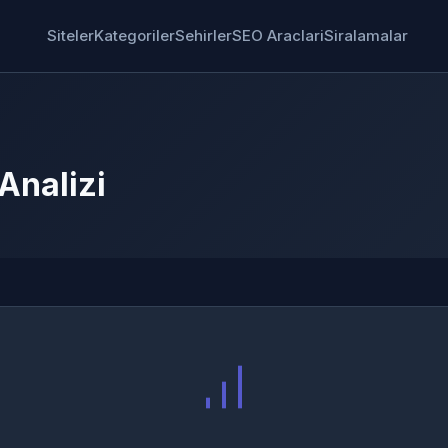
Siteler
Kategoriler
Sehirler
SEO Araclari
Siralamalar
Analizi