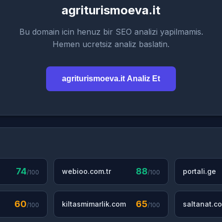
agriturismoeva.it
Bu domain icin henuz bir SEO analizi yapilmamis.
Hemen ucretsiz analiz baslatin.
agriturismoeva.it Analiz Et
74
88
webioo.com.tr
portali.ge
/100
/100
60
65
kiltasmimarlik.com
saltanat.co
/100
/100