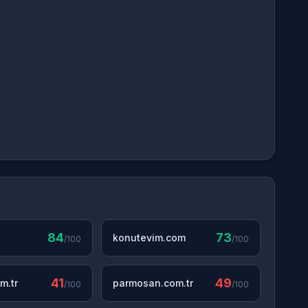
84
73
konutevim.com
/100
/100
41
49
m.tr
parmosan.com.tr
/100
/100