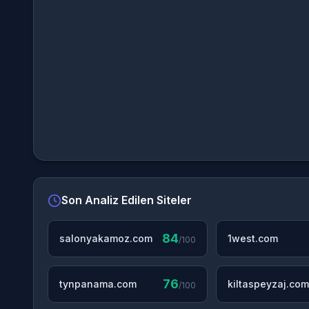
Son Analiz Edilen Siteler
84
salonyakamoz.com
1west.com
/100
76
tynpanama.com
kiltaspeyzaj.com
/100