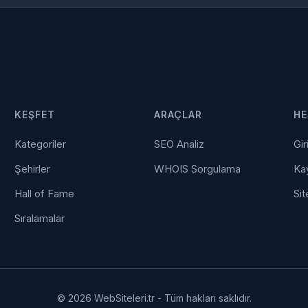
KEŞFET
ARAÇLAR
HE
Kategoriler
SEO Analiz
Gir
Şehirler
WHOIS Sorgulama
Kay
Hall of Fame
Sit
Sıralamalar
© 2026 WebSiteleri.tr - Tüm hakları saklıdır.