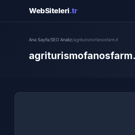
WebSiteleri
.tr
Ana Sayfa
/
SEO Analiz
/
agriturismofanosfarm.it
agriturismofanosfarm.