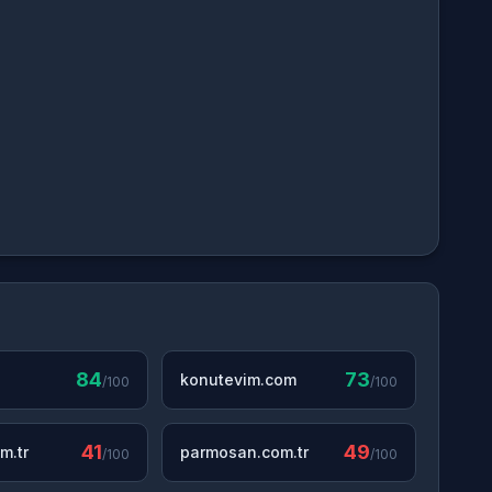
84
73
konutevim.com
/100
/100
41
49
m.tr
parmosan.com.tr
/100
/100