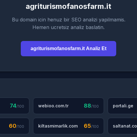
agriturismofanosfarm.it
Bu domain icin henuz bir SEO analizi yapilmamis.
Hemen ucretsiz analiz baslatin.
agriturismofanosfarm.it Analiz Et
74
88
webioo.com.tr
portali.ge
/100
/100
60
65
kiltasmimarlik.com
saltanat.co
/100
/100