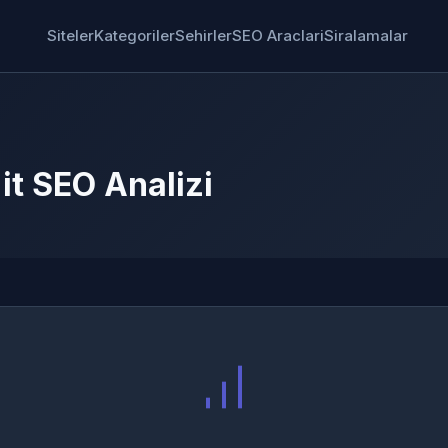
Siteler
Kategoriler
Sehirler
SEO Araclari
Siralamalar
it SEO Analizi