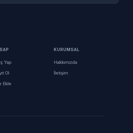
SAP
KURUMSAL
iş Yap
Hakkımızda
ıt Ol
İletişim
e Ekle