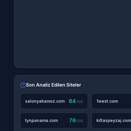
Son Analiz Edilen Siteler
84
salonyakamoz.com
1west.com
/100
76
tynpanama.com
kiltaspeyzaj.com
/100