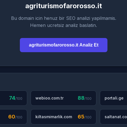
agriturismofarorosso.it
Bu domain icin henuz bir SEO analizi yapilmamis.
Hemen ucretsiz analiz baslatin.
agriturismofarorosso.it Analiz Et
74
88
webioo.com.tr
portali.ge
/100
/100
60
65
kiltasmimarlik.com
saltanat.co
/100
/100