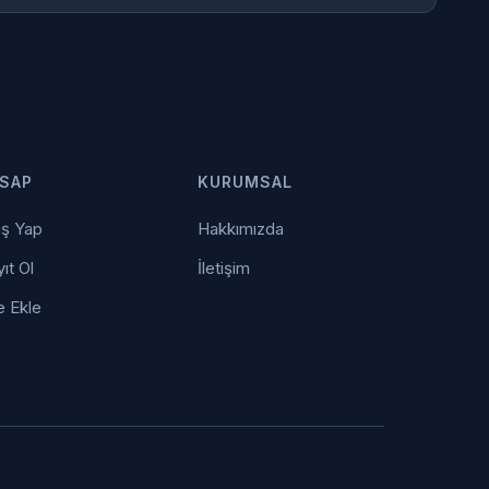
SAP
KURUMSAL
iş Yap
Hakkımızda
ıt Ol
İletişim
e Ekle