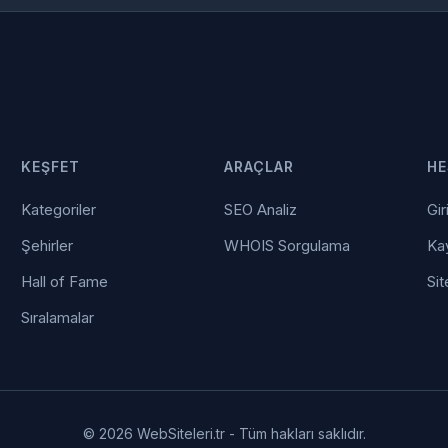
KEŞFET
ARAÇLAR
HE
Kategoriler
SEO Analiz
Gir
Şehirler
WHOIS Sorgulama
Kay
Hall of Fame
Sit
Sıralamalar
© 2026 WebSiteleri.tr - Tüm hakları saklıdır.