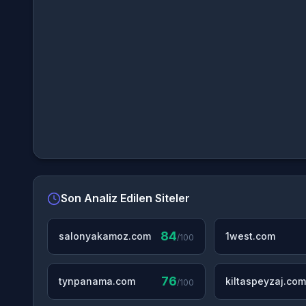
Son Analiz Edilen Siteler
84
salonyakamoz.com
1west.com
/100
76
tynpanama.com
kiltaspeyzaj.com
/100