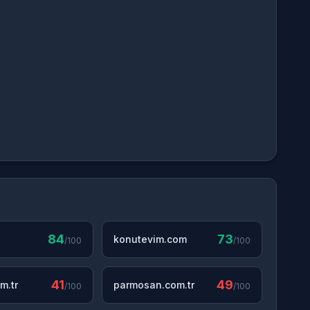
84
73
konutevim.com
/100
/100
41
49
m.tr
parmosan.com.tr
/100
/100