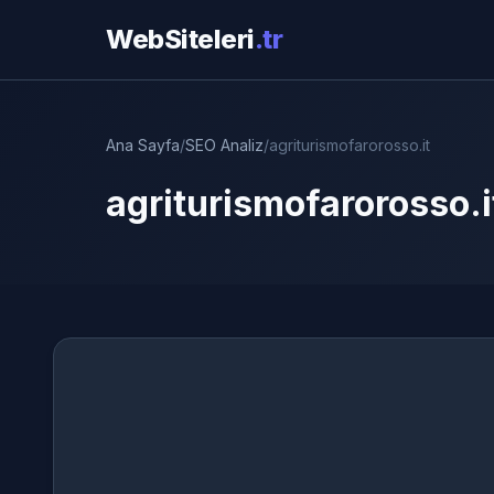
WebSiteleri
.tr
Ana Sayfa
/
SEO Analiz
/
agriturismofarorosso.it
agriturismofarorosso.i