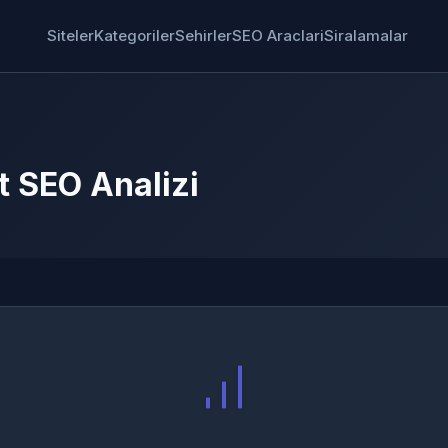
Siteler
Kategoriler
Sehirler
SEO Araclari
Siralamalar
t SEO Analizi