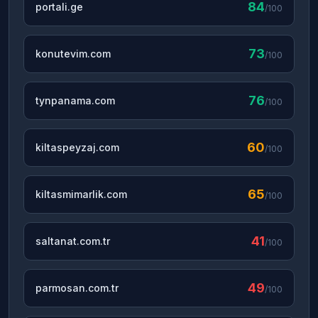
84
portali.ge
/100
73
konutevim.com
/100
76
tynpanama.com
/100
60
kiltaspeyzaj.com
/100
65
kiltasmimarlik.com
/100
41
saltanat.com.tr
/100
49
parmosan.com.tr
/100