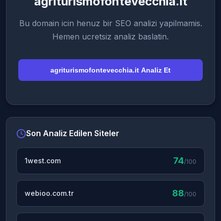
agriturismofontevecchia.it
Bu domain icin henuz bir SEO analizi yapilmamis.
Hemen ucretsiz analiz baslatin.
agriturismofontevecchia.it Analiz Et
Son Analiz Edilen Siteler
74
1west.com
/100
88
webioo.com.tr
/100