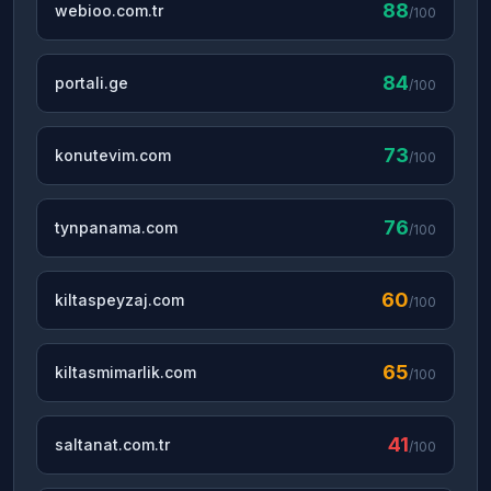
88
webioo.com.tr
/100
84
portali.ge
/100
73
konutevim.com
/100
76
tynpanama.com
/100
60
kiltaspeyzaj.com
/100
65
kiltasmimarlik.com
/100
41
saltanat.com.tr
/100