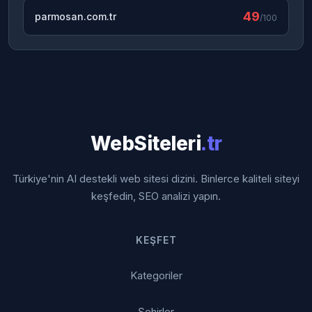
49
parmosan.com.tr
/100
WebSiteleri
.tr
Türkiye'nin AI destekli web sitesi dizini. Binlerce kaliteli siteyi
keşfedin, SEO analizi yapın.
KEŞFET
Kategoriler
Şehirler