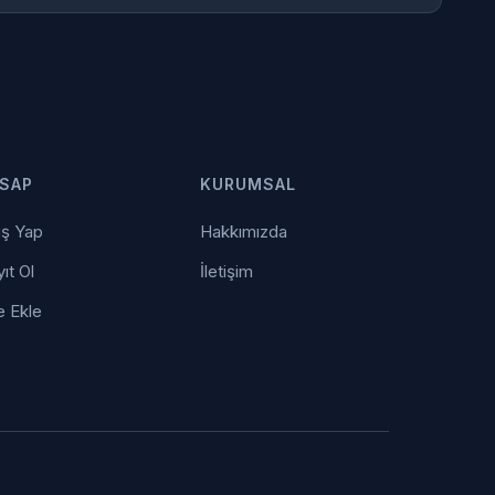
SAP
KURUMSAL
iş Yap
Hakkımızda
ıt Ol
İletişim
e Ekle