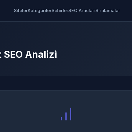
Siteler
Kategoriler
Sehirler
SEO Araclari
Siralamalar
t SEO Analizi