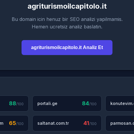
agriturismoilcapitolo.it
Bu domain icin henuz bir SEO analizi yapilmamis.
Hemen ucretsiz analiz baslatin.
agriturismoilcapitolo.it Analiz Et
88
84
portali.ge
konutevim
/100
/100
65
41
om
saltanat.com.tr
parmosan.c
/100
/100