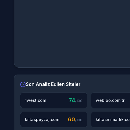
Son Analiz Edilen Siteler
74
1west.com
webioo.com.tr
/100
60
kiltaspeyzaj.com
kiltasmimarlik.c
/100