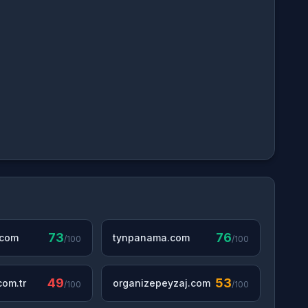
73
76
.com
tynpanama.com
/100
/100
49
53
om.tr
organizepeyzaj.com
/100
/100