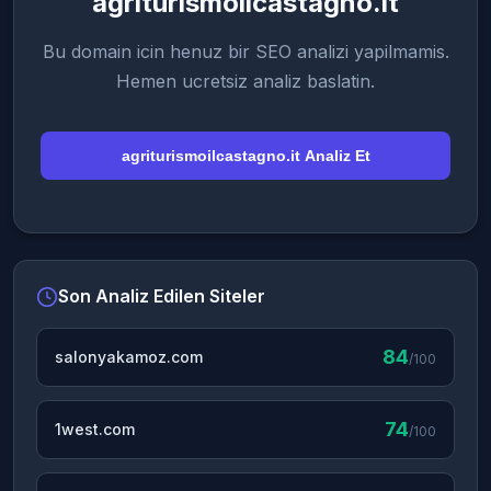
agriturismoilcastagno.it
Bu domain icin henuz bir SEO analizi yapilmamis.
Hemen ucretsiz analiz baslatin.
agriturismoilcastagno.it Analiz Et
Son Analiz Edilen Siteler
84
salonyakamoz.com
/100
74
1west.com
/100