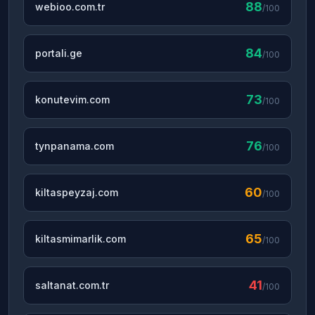
88
webioo.com.tr
/100
84
portali.ge
/100
73
konutevim.com
/100
76
tynpanama.com
/100
60
kiltaspeyzaj.com
/100
65
kiltasmimarlik.com
/100
41
saltanat.com.tr
/100