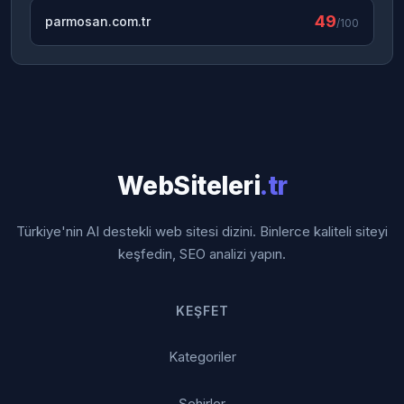
49
parmosan.com.tr
/100
WebSiteleri
.tr
Türkiye'nin AI destekli web sitesi dizini. Binlerce kaliteli siteyi
keşfedin, SEO analizi yapın.
KEŞFET
Kategoriler
Şehirler