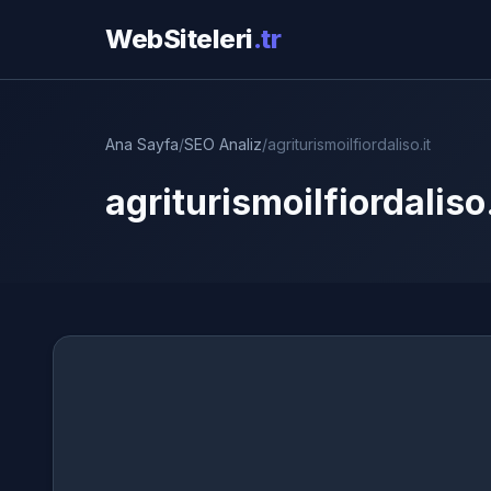
WebSiteleri
.tr
Ana Sayfa
/
SEO Analiz
/
agriturismoilfiordaliso.it
agriturismoilfiordaliso