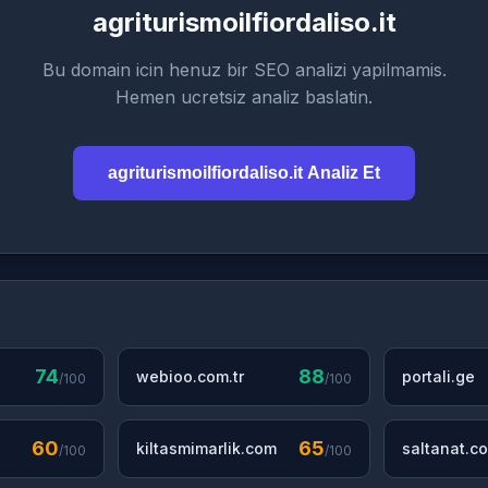
agriturismoilfiordaliso.it
Bu domain icin henuz bir SEO analizi yapilmamis.
Hemen ucretsiz analiz baslatin.
agriturismoilfiordaliso.it Analiz Et
74
88
webioo.com.tr
portali.ge
/100
/100
60
65
kiltasmimarlik.com
saltanat.co
/100
/100