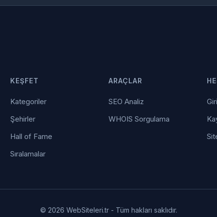
KEŞFET
ARAÇLAR
HE
Kategoriler
SEO Analiz
Gir
Şehirler
WHOIS Sorgulama
Kay
Hall of Fame
Sit
Sıralamalar
© 2026 WebSiteleri.tr - Tüm hakları saklıdır.