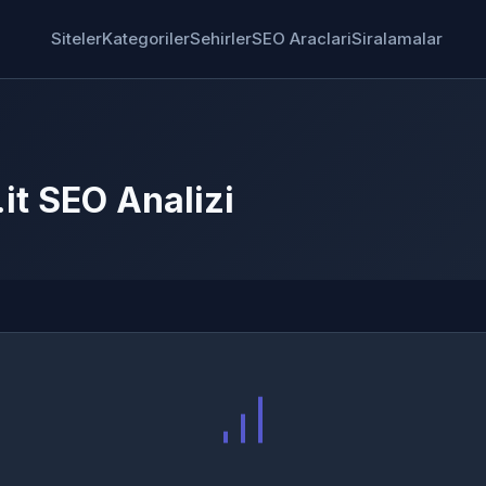
Siteler
Kategoriler
Sehirler
SEO Araclari
Siralamalar
.it SEO Analizi