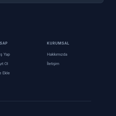
SAP
KURUMSAL
iş Yap
Hakkımızda
ıt Ol
İletişim
e Ekle