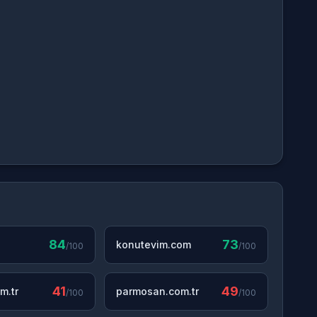
84
73
konutevim.com
/100
/100
41
49
m.tr
parmosan.com.tr
/100
/100