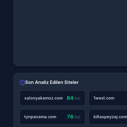
Son Analiz Edilen Siteler
84
salonyakamoz.com
1west.com
/100
76
tynpanama.com
kiltaspeyzaj.com
/100