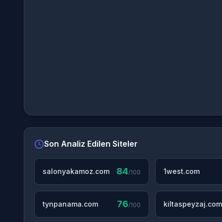
Son Analiz Edilen Siteler
84
salonyakamoz.com
1west.com
/100
76
tynpanama.com
kiltaspeyzaj.com
/100