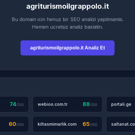
agriturismoilgrappolo.it
Bu domain icin henuz bir SEO analizi yapilmamis.
Hemen ucretsiz analiz baslatin.
agriturismoilgrappolo.it Analiz Et
74
88
webioo.com.tr
portali.ge
/100
/100
60
65
kiltasmimarlik.com
saltanat.co
/100
/100