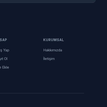
SAP
KURUMSAL
iş Yap
Hakkımızda
ıt Ol
İletişim
e Ekle