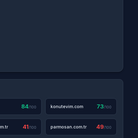
84
73
konutevim.com
/100
/100
41
49
m.tr
parmosan.com.tr
/100
/100