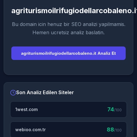
agriturismoilrifugiodellarcobaleno.i
Bu domain icin henuz bir SEO analizi yapilmamis.
Hemen ucretsiz analiz baslatin.
agriturismoilrifugiodellarcobaleno.it Analiz Et
Son Analiz Edilen Siteler
74
1west.com
/100
88
webioo.com.tr
/100