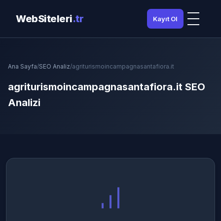
WebSiteleri
.tr
Kayıt Ol
Ana Sayfa
/
SEO Analiz
/
agriturismoincampagnasantafiora.it
agriturismoincampagnasantafiora.it SEO
Analizi