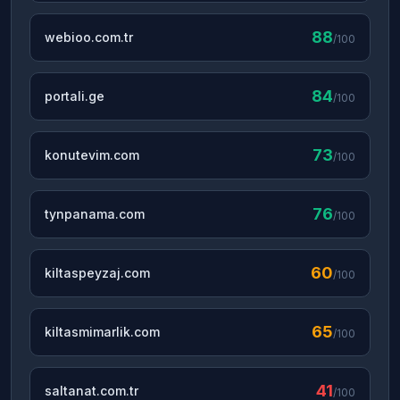
88
webioo.com.tr
/100
84
portali.ge
/100
73
konutevim.com
/100
76
tynpanama.com
/100
60
kiltaspeyzaj.com
/100
65
kiltasmimarlik.com
/100
41
saltanat.com.tr
/100