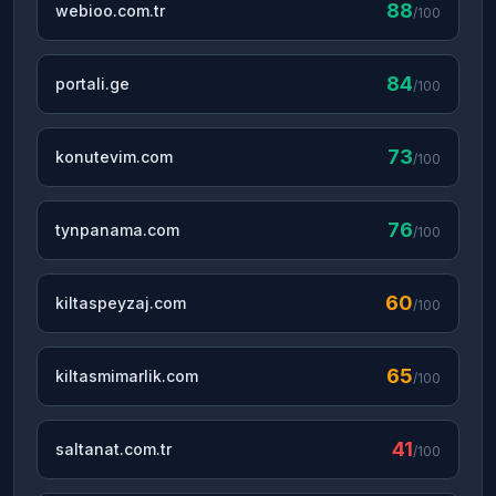
88
webioo.com.tr
/100
84
portali.ge
/100
73
konutevim.com
/100
76
tynpanama.com
/100
60
kiltaspeyzaj.com
/100
65
kiltasmimarlik.com
/100
41
saltanat.com.tr
/100