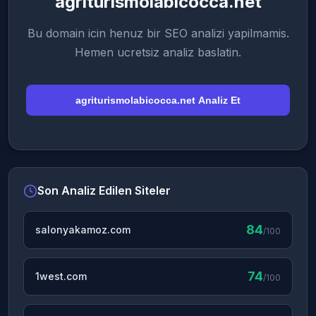
agriturismolabicocca.net
Bu domain icin henuz bir SEO analizi yapilmamis.
Hemen ucretsiz analiz baslatin.
agriturismolabicocca.net Analiz Et
Son Analiz Edilen Siteler
84
salonyakamoz.com
/100
74
1west.com
/100