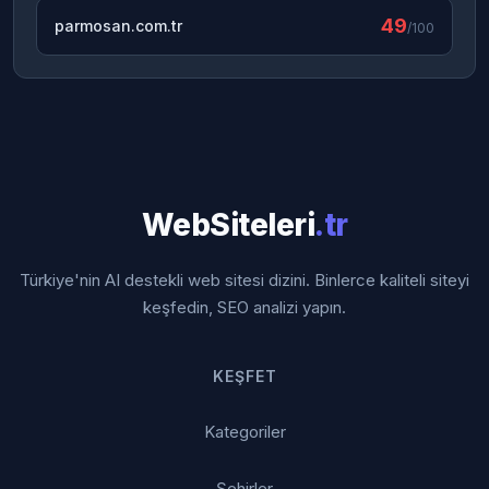
49
parmosan.com.tr
/100
WebSiteleri
.tr
Türkiye'nin AI destekli web sitesi dizini. Binlerce kaliteli siteyi
keşfedin, SEO analizi yapın.
KEŞFET
Kategoriler
Şehirler