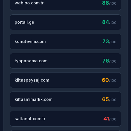
88
webioo.com.tr
/100
84
portali.ge
/100
73
konutevim.com
/100
76
tynpanama.com
/100
60
kiltaspeyzaj.com
/100
65
kiltasmimarlik.com
/100
41
saltanat.com.tr
/100