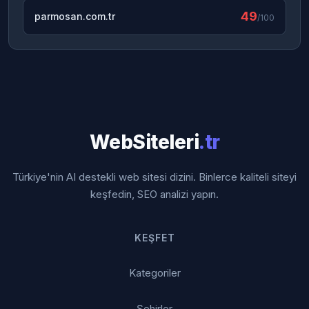
49
parmosan.com.tr
/100
WebSiteleri
.tr
Türkiye'nin AI destekli web sitesi dizini. Binlerce kaliteli siteyi
keşfedin, SEO analizi yapın.
KEŞFET
Kategoriler
Şehirler