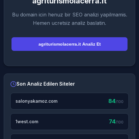
agriturismolacerra.it
Bu domain icin henuz bir SEO analizi yapilmamis.
Hemen ucretsiz analiz baslatin.
agriturismolacerra.it Analiz Et
Son Analiz Edilen Siteler
84
salonyakamoz.com
/100
74
1west.com
/100