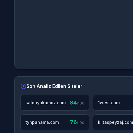
Son Analiz Edilen Siteler
84
salonyakamoz.com
1west.com
/100
76
tynpanama.com
kiltaspeyzaj.com
/100