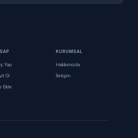
SAP
KURUMSAL
iş Yap
Hakkımızda
ıt Ol
İletişim
e Ekle