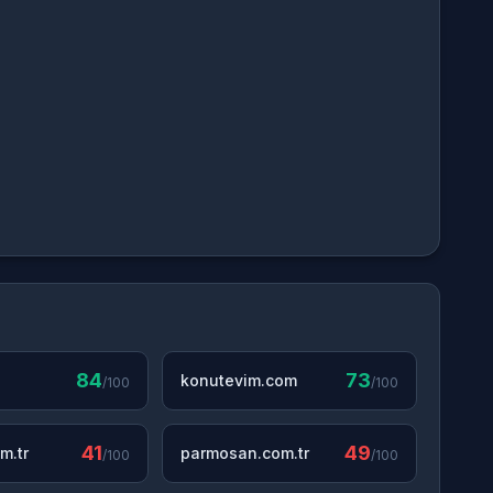
84
73
konutevim.com
/100
/100
41
49
m.tr
parmosan.com.tr
/100
/100