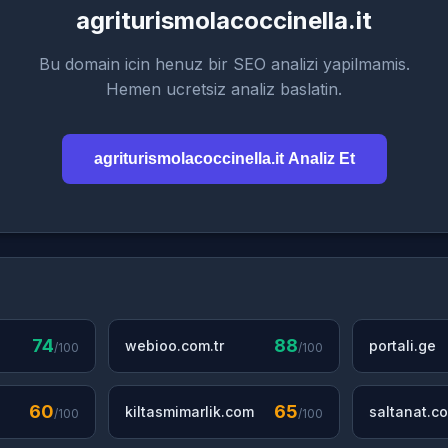
agriturismolacoccinella.it
Bu domain icin henuz bir SEO analizi yapilmamis.
Hemen ucretsiz analiz baslatin.
agriturismolacoccinella.it Analiz Et
74
88
webioo.com.tr
portali.ge
/100
/100
60
65
kiltasmimarlik.com
saltanat.co
/100
/100