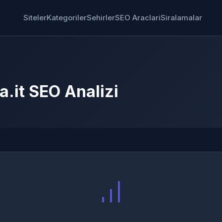
Siteler
Kategoriler
Sehirler
SEO Araclari
Siralamalar
a.it SEO Analizi