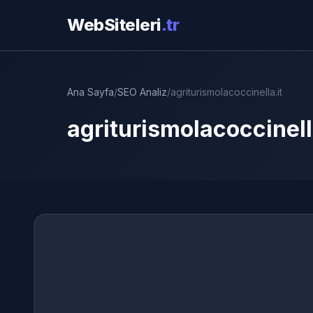
WebSiteleri
.tr
Ana Sayfa
/
SEO Analiz
/
agriturismolacoccinella.it
agriturismolacoccinell