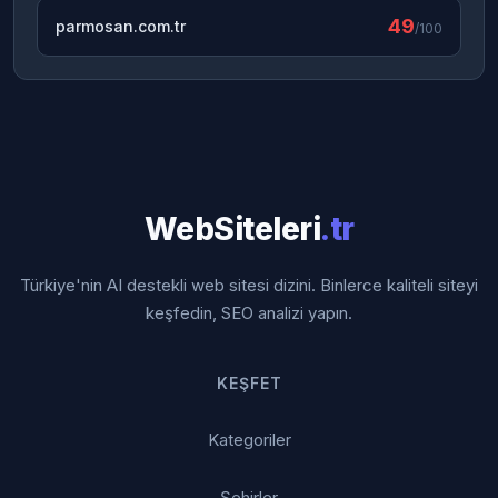
49
parmosan.com.tr
/100
WebSiteleri
.tr
Türkiye'nin AI destekli web sitesi dizini. Binlerce kaliteli siteyi
keşfedin, SEO analizi yapın.
KEŞFET
Kategoriler
Şehirler