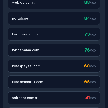
88
webioo.com.tr
/100
84
portali.ge
/100
73
konutevim.com
/100
76
tynpanama.com
/100
60
kiltaspeyzaj.com
/100
65
kiltasmimarlik.com
/100
41
saltanat.com.tr
/100