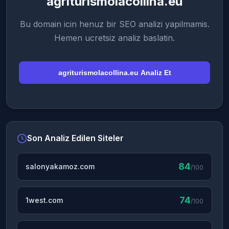
agriturismolacollina.eu
Bu domain icin henuz bir SEO analizi yapilmamis.
Hemen ucretsiz analiz baslatin.
agriturismolacollina.eu Analiz Et
Son Analiz Edilen Siteler
84
salonyakamoz.com
/100
74
1west.com
/100