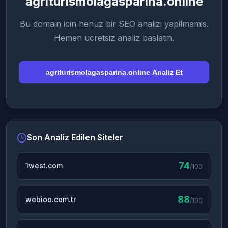
agriturismolagasparina.online
Bu domain icin henuz bir SEO analizi yapilmamis.
Hemen ucretsiz analiz baslatin.
agriturismolagasparina.online Analiz Et
Son Analiz Edilen Siteler
74
1west.com
/100
88
webioo.com.tr
/100