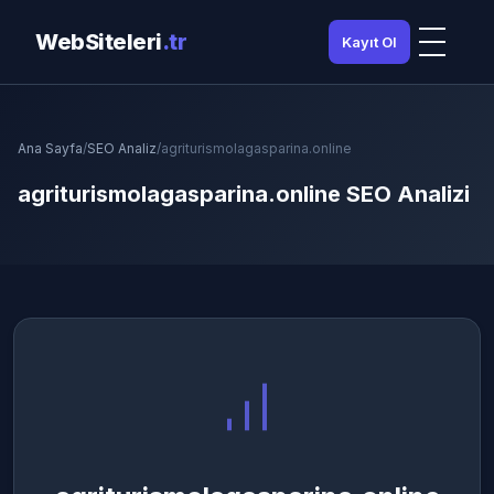
WebSiteleri
.tr
Kayıt Ol
Ana Sayfa
/
SEO Analiz
/
agriturismolagasparina.online
agriturismolagasparina.online SEO Analizi