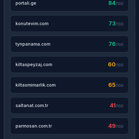
84
portali.ge
/100
73
konutevim.com
/100
76
tynpanama.com
/100
60
kiltaspeyzaj.com
/100
65
kiltasmimarlik.com
/100
41
saltanat.com.tr
/100
49
parmosan.com.tr
/100