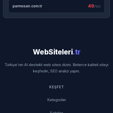
49
parmosan.com.tr
/100
WebSiteleri
.tr
Türkiye'nin AI destekli web sitesi dizini. Binlerce kaliteli siteyi
keşfedin, SEO analizi yapın.
KEŞFET
Kategoriler
Şehirler