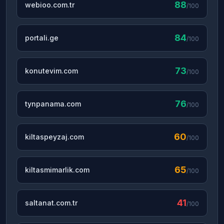
88
webioo.com.tr
/100
84
portali.ge
/100
73
konutevim.com
/100
76
tynpanama.com
/100
60
kiltaspeyzaj.com
/100
65
kiltasmimarlik.com
/100
41
saltanat.com.tr
/100