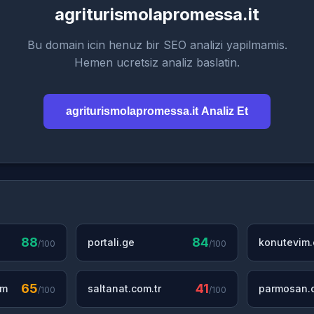
agriturismolapromessa.it
Bu domain icin henuz bir SEO analizi yapilmamis.
Hemen ucretsiz analiz baslatin.
agriturismolapromessa.it Analiz Et
88
84
portali.ge
konutevim
/100
/100
65
41
om
saltanat.com.tr
parmosan.c
/100
/100