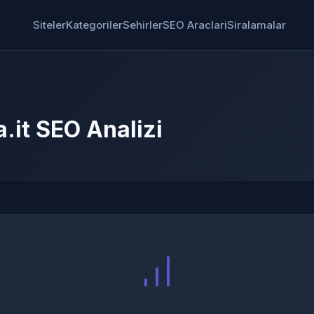
Siteler
Kategoriler
Sehirler
SEO Araclari
Siralamalar
.it SEO Analizi