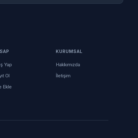
SAP
KURUMSAL
iş Yap
Hakkımızda
ıt Ol
İletişim
e Ekle