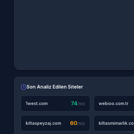
Son Analiz Edilen Siteler
74
1west.com
webioo.com.tr
/100
60
kiltaspeyzaj.com
kiltasmimarlik.c
/100