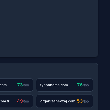
73
76
.com
tynpanama.com
/100
/100
49
53
om.tr
organizepeyzaj.com
/100
/100