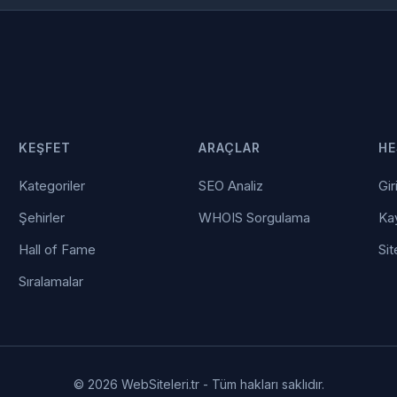
KEŞFET
ARAÇLAR
HE
Kategoriler
SEO Analiz
Gir
Şehirler
WHOIS Sorgulama
Kay
Hall of Fame
Sit
Sıralamalar
© 2026 WebSiteleri.tr - Tüm hakları saklıdır.