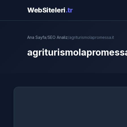
WebSiteleri
.tr
Ana Sayfa
/
SEO Analiz
/
agriturismolapromessa.it
agriturismolapromessa