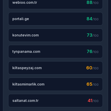
88
webioo.com.tr
/100
84
portali.ge
/100
73
konutevim.com
/100
76
tynpanama.com
/100
60
kiltaspeyzaj.com
/100
65
kiltasmimarlik.com
/100
41
saltanat.com.tr
/100