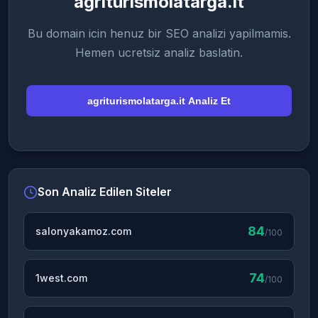
agriturismolatarga.it
Bu domain icin henuz bir SEO analizi yapilmamis.
Hemen ucretsiz analiz baslatin.
agriturismolatarga.it Analiz Et
Son Analiz Edilen Siteler
84
salonyakamoz.com
/100
74
1west.com
/100