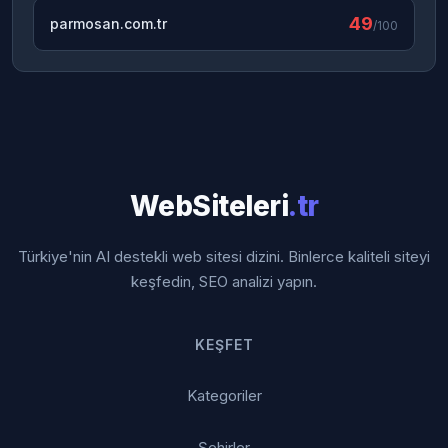
49
parmosan.com.tr
/100
WebSiteleri
.tr
Türkiye'nin AI destekli web sitesi dizini. Binlerce kaliteli siteyi
keşfedin, SEO analizi yapın.
KEŞFET
Kategoriler
Şehirler