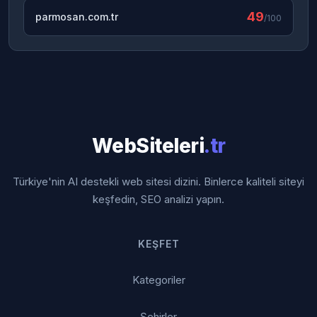
49
parmosan.com.tr
/100
WebSiteleri
.tr
Türkiye'nin AI destekli web sitesi dizini. Binlerce kaliteli siteyi
keşfedin, SEO analizi yapın.
KEŞFET
Kategoriler
Şehirler