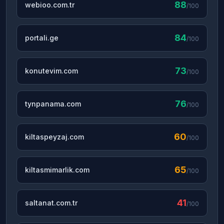
88
webioo.com.tr
/100
84
portali.ge
/100
73
konutevim.com
/100
76
tynpanama.com
/100
60
kiltaspeyzaj.com
/100
65
kiltasmimarlik.com
/100
41
saltanat.com.tr
/100