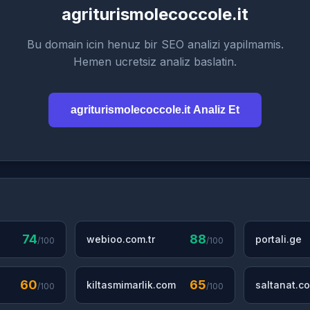
agriturismolecoccole.it
Bu domain icin henuz bir SEO analizi yapilmamis.
Hemen ucretsiz analiz baslatin.
agriturismolecoccole.it Analiz Et
74
88
webioo.com.tr
portali.ge
/100
/100
60
65
kiltasmimarlik.com
saltanat.co
/100
/100