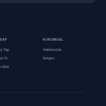
SAP
KURUMSAL
iş Yap
Hakkımızda
ıt Ol
İletişim
e Ekle