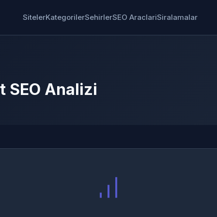
Siteler
Kategoriler
Sehirler
SEO Araclari
Siralamalar
t SEO Analizi