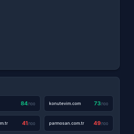
84
73
konutevim.com
/100
/100
41
49
m.tr
parmosan.com.tr
/100
/100