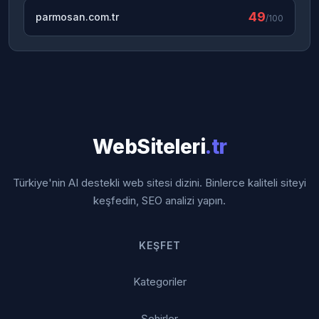
49
parmosan.com.tr
/100
WebSiteleri
.tr
Türkiye'nin AI destekli web sitesi dizini. Binlerce kaliteli siteyi
keşfedin, SEO analizi yapın.
KEŞFET
Kategoriler
Şehirler