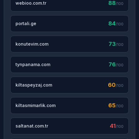
88
webioo.com.tr
/100
84
portali.ge
/100
73
konutevim.com
/100
76
tynpanama.com
/100
60
kiltaspeyzaj.com
/100
65
kiltasmimarlik.com
/100
41
saltanat.com.tr
/100