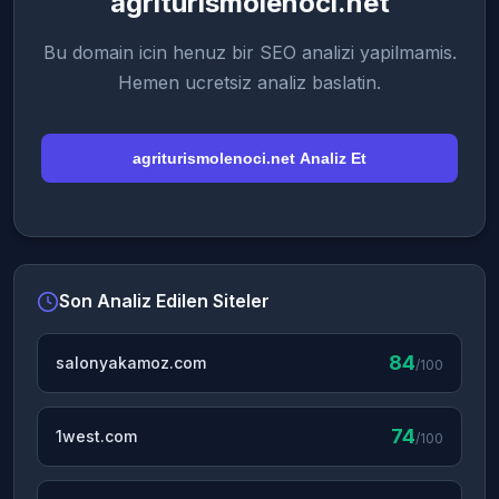
agriturismolenoci.net
Bu domain icin henuz bir SEO analizi yapilmamis.
Hemen ucretsiz analiz baslatin.
agriturismolenoci.net Analiz Et
Son Analiz Edilen Siteler
84
salonyakamoz.com
/100
74
1west.com
/100