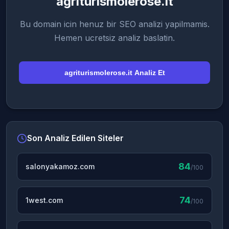
agriturismolerose.it
Bu domain icin henuz bir SEO analizi yapilmamis.
Hemen ucretsiz analiz baslatin.
agriturismolerose.it Analiz Et
Son Analiz Edilen Siteler
84
salonyakamoz.com
/100
74
1west.com
/100