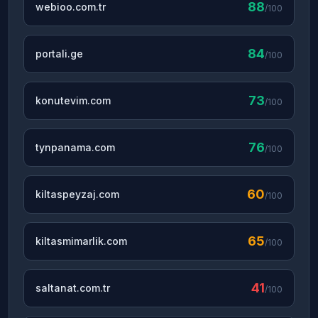
88
webioo.com.tr
/100
84
portali.ge
/100
73
konutevim.com
/100
76
tynpanama.com
/100
60
kiltaspeyzaj.com
/100
65
kiltasmimarlik.com
/100
41
saltanat.com.tr
/100