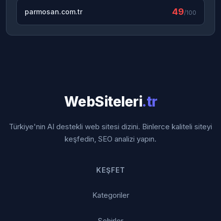
49
parmosan.com.tr
/100
WebSiteleri
.tr
Türkiye'nin AI destekli web sitesi dizini. Binlerce kaliteli siteyi
keşfedin, SEO analizi yapın.
KEŞFET
Kategoriler
Şehirler