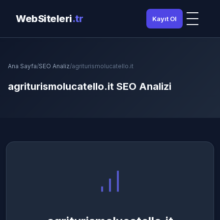
WebSiteleri
.tr
Kayıt Ol
Ana Sayfa
/
SEO Analiz
/
agriturismolucatello.it
agriturismolucatello.it SEO Analizi