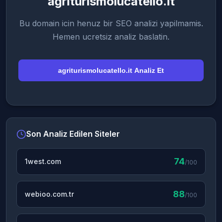
agriturismolucatello.it
Bu domain icin henuz bir SEO analizi yapilmamis.
Hemen ucretsiz analiz baslatin.
agriturismolucatello.it Analiz Et
Son Analiz Edilen Siteler
74
1west.com
/100
88
webioo.com.tr
/100