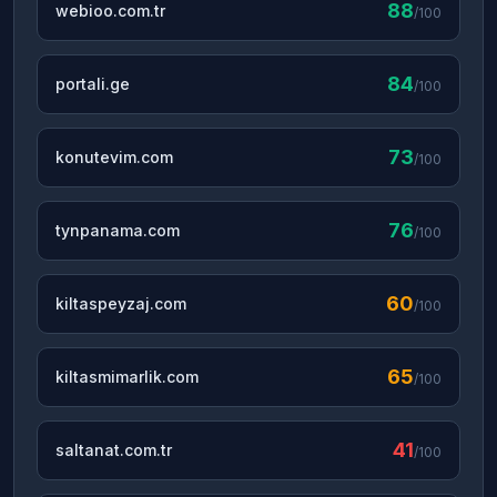
88
webioo.com.tr
/100
84
portali.ge
/100
73
konutevim.com
/100
76
tynpanama.com
/100
60
kiltaspeyzaj.com
/100
65
kiltasmimarlik.com
/100
41
saltanat.com.tr
/100