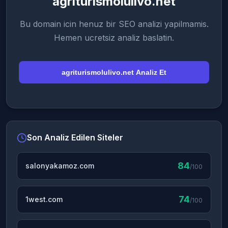
agriturismolulivo.net
Bu domain icin henuz bir SEO analizi yapilmamis.
Hemen ucretsiz analiz baslatin.
agriturismolulivo.net Analiz Et
Son Analiz Edilen Siteler
84
salonyakamoz.com
/100
74
1west.com
/100