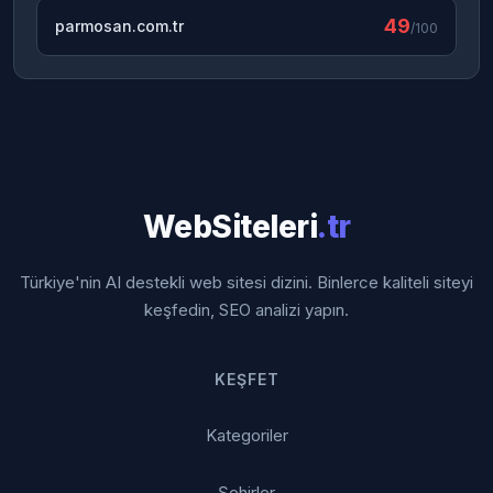
49
parmosan.com.tr
/100
WebSiteleri
.tr
Türkiye'nin AI destekli web sitesi dizini. Binlerce kaliteli siteyi
keşfedin, SEO analizi yapın.
KEŞFET
Kategoriler
Şehirler