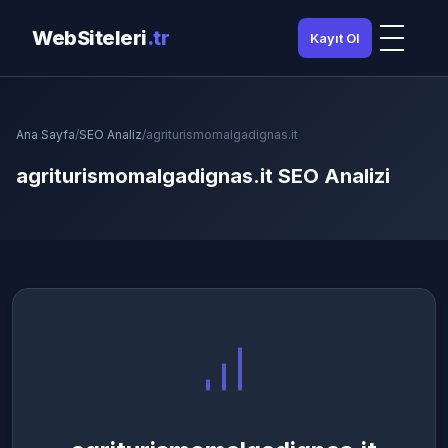
WebSiteleri
.tr
Kayıt Ol
Ana Sayfa
/
SEO Analiz
/
agriturismomalgadignas.it
agriturismomalgadignas.it SEO Analizi