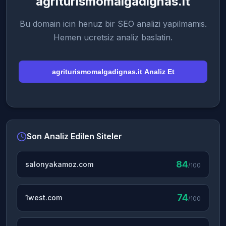
agriturismomalgadignas.it
Bu domain icin henuz bir SEO analizi yapilmamis.
Hemen ucretsiz analiz baslatin.
agriturismomalgadignas.it Analiz Et
Son Analiz Edilen Siteler
84
salonyakamoz.com
/100
74
1west.com
/100