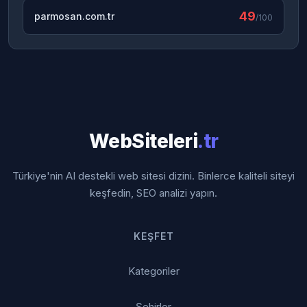
49
parmosan.com.tr
/100
WebSiteleri
.tr
Türkiye'nin AI destekli web sitesi dizini. Binlerce kaliteli siteyi
keşfedin, SEO analizi yapın.
KEŞFET
Kategoriler
Şehirler