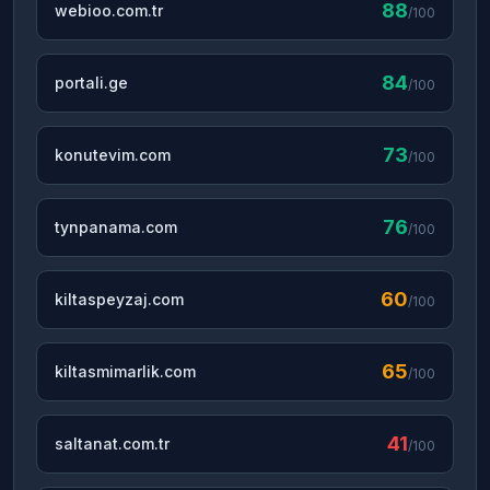
88
webioo.com.tr
/100
84
portali.ge
/100
73
konutevim.com
/100
76
tynpanama.com
/100
60
kiltaspeyzaj.com
/100
65
kiltasmimarlik.com
/100
41
saltanat.com.tr
/100