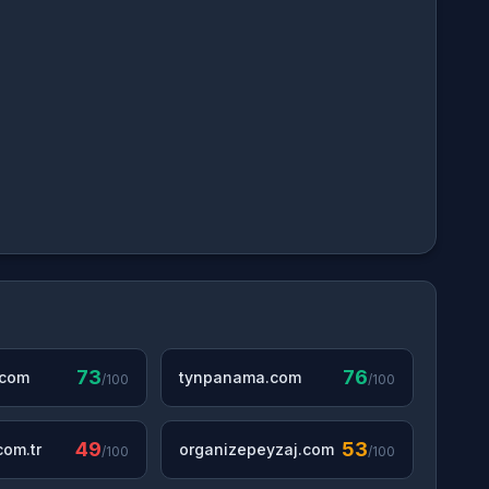
73
76
.com
tynpanama.com
/100
/100
49
53
om.tr
organizepeyzaj.com
/100
/100