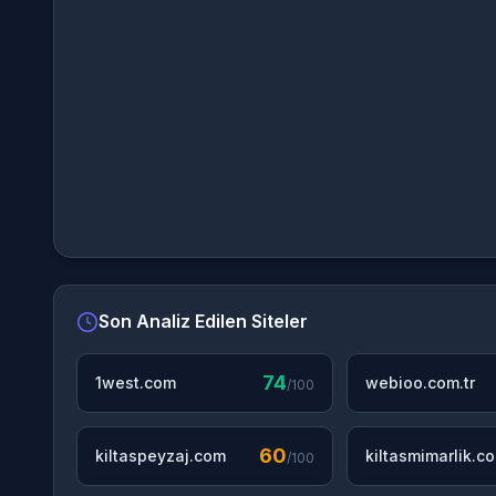
Son Analiz Edilen Siteler
74
1west.com
webioo.com.tr
/100
60
kiltaspeyzaj.com
kiltasmimarlik.c
/100