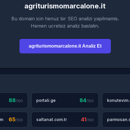
agriturismomarcalone.it
Bu domain icin henuz bir SEO analizi yapilmamis.
Hemen ucretsiz analiz baslatin.
agriturismomarcalone.it Analiz Et
88
84
portali.ge
konutevim
/100
/100
65
41
om
saltanat.com.tr
parmosan.c
/100
/100