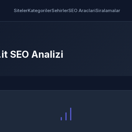
Siteler
Kategoriler
Sehirler
SEO Araclari
Siralamalar
it SEO Analizi