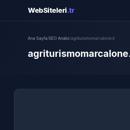
WebSiteleri
.tr
Ana Sayfa
/
SEO Analiz
/
agriturismomarcalone.it
agriturismomarcalone.