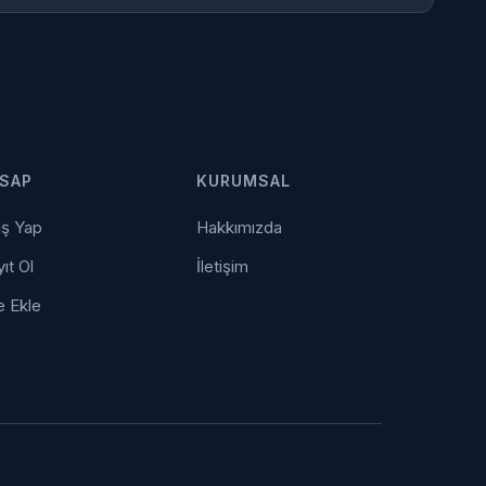
SAP
KURUMSAL
iş Yap
Hakkımızda
ıt Ol
İletişim
e Ekle