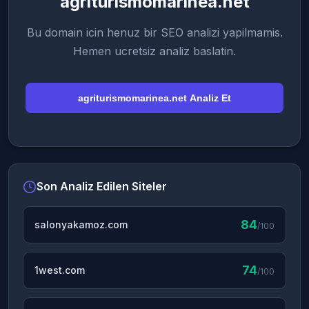
agriturismomarinea.net
Bu domain icin henuz bir SEO analizi yapilmamis.
Hemen ucretsiz analiz baslatin.
agriturismomarinea.net Analiz Et
Son Analiz Edilen Siteler
84
salonyakamoz.com
/100
74
1west.com
/100