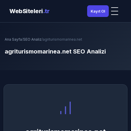
WebSiteleri
.tr
Kayıt Ol
Ana Sayfa
/
SEO Analiz
/
agriturismomarinea.net
agriturismomarinea.net SEO Analizi