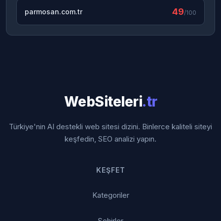
49
parmosan.com.tr
/100
WebSiteleri
.tr
Türkiye'nin AI destekli web sitesi dizini. Binlerce kaliteli siteyi
keşfedin, SEO analizi yapın.
KEŞFET
Kategoriler
Şehirler