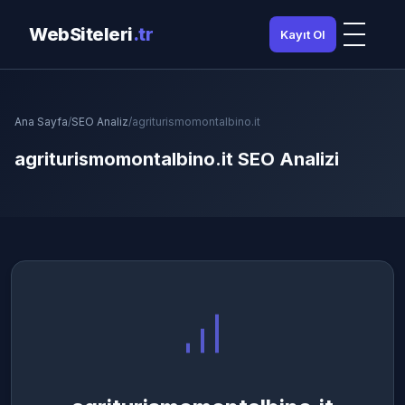
WebSiteleri
.tr
Kayıt Ol
Ana Sayfa
/
SEO Analiz
/
agriturismomontalbino.it
agriturismomontalbino.it SEO Analizi