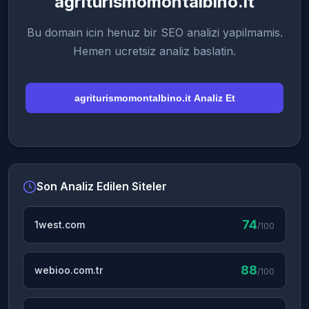
agriturismomontalbino.it
Bu domain icin henuz bir SEO analizi yapilmamis.
Hemen ucretsiz analiz baslatin.
agriturismomontalbino.it Analiz Et
Son Analiz Edilen Siteler
74
1west.com
/100
88
webioo.com.tr
/100