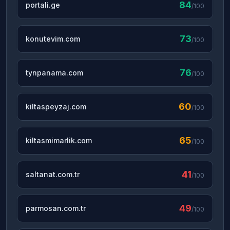
84
portali.ge
/100
73
konutevim.com
/100
76
tynpanama.com
/100
60
kiltaspeyzaj.com
/100
65
kiltasmimarlik.com
/100
41
saltanat.com.tr
/100
49
parmosan.com.tr
/100