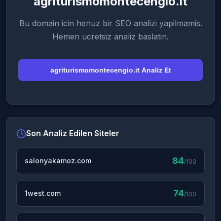
agriturismomontecengio.it
Bu domain icin henuz bir SEO analizi yapilmamis.
Hemen ucretsiz analiz baslatin.
agriturismomontecengio.it Analiz Et
Son Analiz Edilen Siteler
84
salonyakamoz.com
/100
74
1west.com
/100