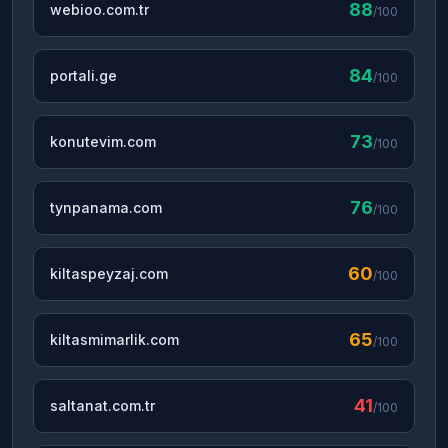
88
webioo.com.tr
/100
84
portali.ge
/100
73
konutevim.com
/100
76
tynpanama.com
/100
60
kiltaspeyzaj.com
/100
65
kiltasmimarlik.com
/100
41
saltanat.com.tr
/100