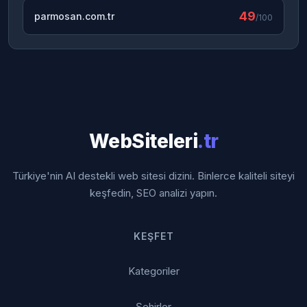
49
parmosan.com.tr
/100
WebSiteleri
.tr
Türkiye'nin AI destekli web sitesi dizini. Binlerce kaliteli siteyi
keşfedin, SEO analizi yapın.
KEŞFET
Kategoriler
Şehirler