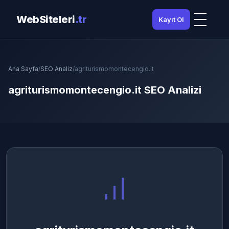
WebSiteleri
.tr
Kayıt Ol
Ana Sayfa
/
SEO Analiz
/
agriturismomontecengio.it
agriturismomontecengio.it SEO Analizi