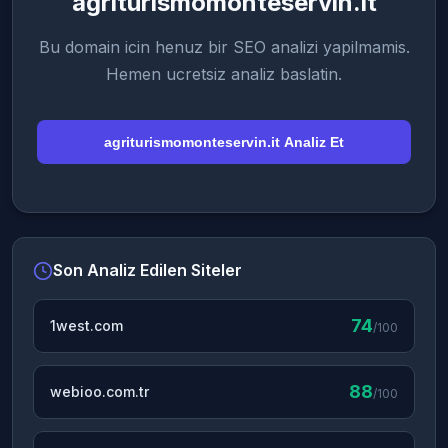
agriturismomonteservin.it
Bu domain icin henuz bir SEO analizi yapilmamis.
Hemen ucretsiz analiz baslatin.
agriturismomonteservin.it Analiz Et
Son Analiz Edilen Siteler
74
1west.com
/100
88
webioo.com.tr
/100