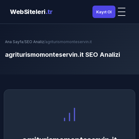
WebSiteleri
.tr
Kayıt Ol
Ana Sayfa
/
SEO Analiz
/
agriturismomonteservin.it
agriturismomonteservin.it SEO Analizi