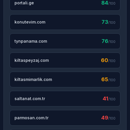
84
portali.ge
/100
73
konutevim.com
/100
76
tynpanama.com
/100
60
kiltaspeyzaj.com
/100
65
kiltasmimarlik.com
/100
41
saltanat.com.tr
/100
49
parmosan.com.tr
/100