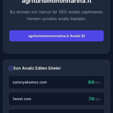
agriturismononnarina.it
Bu domain icin henuz bir SEO analizi yapilmamis.
Hemen ucretsiz analiz baslatin.
agriturismononnarina.it Analiz Et
Son Analiz Edilen Siteler
84
salonyakamoz.com
/100
74
1west.com
/100