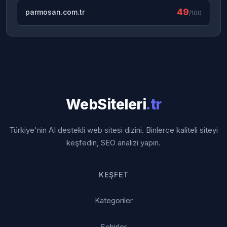
49
parmosan.com.tr
/100
WebSiteleri
.tr
Türkiye'nin AI destekli web sitesi dizini. Binlerce kaliteli siteyi
keşfedin, SEO analizi yapın.
KEŞFET
Kategoriler
Şehirler