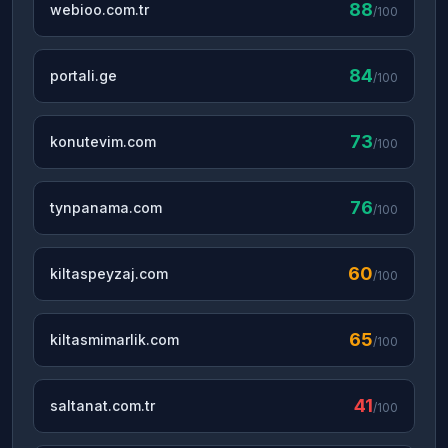
88
webioo.com.tr
/100
84
portali.ge
/100
73
konutevim.com
/100
76
tynpanama.com
/100
60
kiltaspeyzaj.com
/100
65
kiltasmimarlik.com
/100
41
saltanat.com.tr
/100