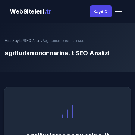
WebSiteleri
.tr
Kayıt Ol
Ana Sayfa
/
SEO Analiz
/
agriturismononnarina.it
agriturismononnarina.it SEO Analizi