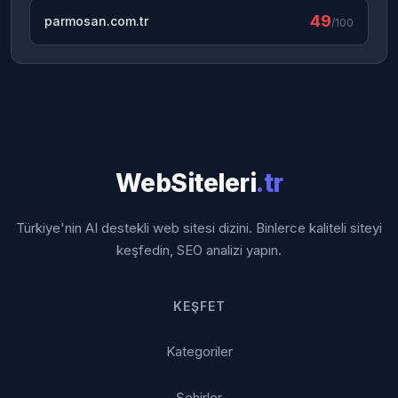
49
parmosan.com.tr
/100
WebSiteleri
.tr
Türkiye'nin AI destekli web sitesi dizini. Binlerce kaliteli siteyi
keşfedin, SEO analizi yapın.
KEŞFET
Kategoriler
Şehirler