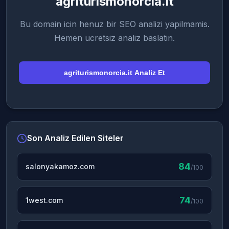
agriturismonorcia.it
Bu domain icin henuz bir SEO analizi yapilmamis.
Hemen ucretsiz analiz baslatin.
agriturismonorcia.it Analiz Et
Son Analiz Edilen Siteler
84
salonyakamoz.com
/100
74
1west.com
/100