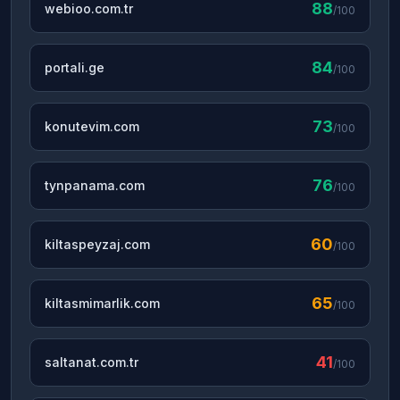
88
webioo.com.tr
/100
84
portali.ge
/100
73
konutevim.com
/100
76
tynpanama.com
/100
60
kiltaspeyzaj.com
/100
65
kiltasmimarlik.com
/100
41
saltanat.com.tr
/100