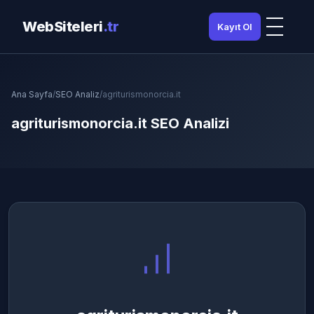
WebSiteleri
.tr
Kayıt Ol
Ana Sayfa
/
SEO Analiz
/
agriturismonorcia.it
agriturismonorcia.it SEO Analizi