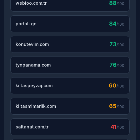
88
webioo.com.tr
/100
84
portali.ge
/100
73
konutevim.com
/100
76
tynpanama.com
/100
60
kiltaspeyzaj.com
/100
65
kiltasmimarlik.com
/100
41
saltanat.com.tr
/100