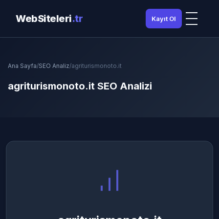
WebSiteleri
.tr
Kayıt Ol
Ana Sayfa
/
SEO Analiz
/
agriturismonoto.it
agriturismonoto.it SEO Analizi