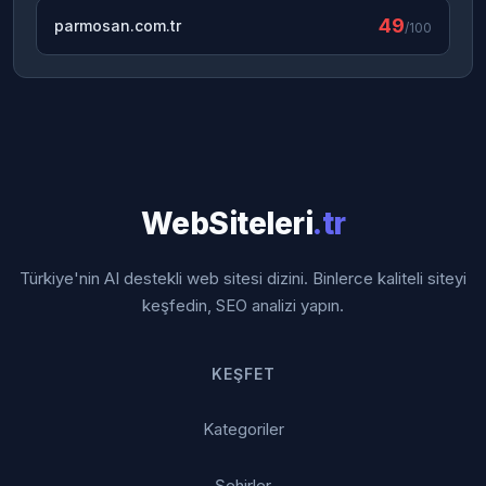
49
parmosan.com.tr
/100
WebSiteleri
.tr
Türkiye'nin AI destekli web sitesi dizini. Binlerce kaliteli siteyi
keşfedin, SEO analizi yapın.
KEŞFET
Kategoriler
Şehirler