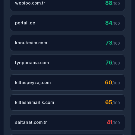
88
webioo.com.tr
/100
84
portali.ge
/100
73
konutevim.com
/100
76
tynpanama.com
/100
60
kiltaspeyzaj.com
/100
65
kiltasmimarlik.com
/100
41
saltanat.com.tr
/100