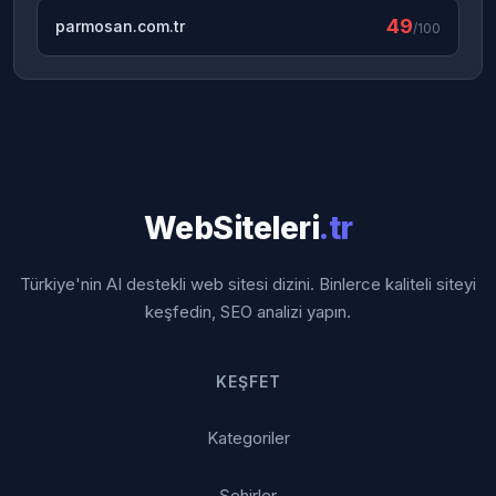
49
parmosan.com.tr
/100
WebSiteleri
.tr
Türkiye'nin AI destekli web sitesi dizini. Binlerce kaliteli siteyi
keşfedin, SEO analizi yapın.
KEŞFET
Kategoriler
Şehirler