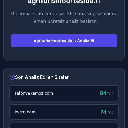
agriturismoortesida.it
Bu domain icin henuz bir SEO analizi yapilmamis.
Hemen ucretsiz analiz baslatin.
agriturismoortesida.it Analiz Et
Son Analiz Edilen Siteler
84
salonyakamoz.com
/100
74
1west.com
/100