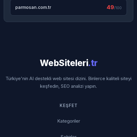
49
parmosan.com.tr
/100
WebSiteleri
.tr
Türkiye'nin AI destekli web sitesi dizini. Binlerce kaliteli siteyi
keşfedin, SEO analizi yapın.
KEŞFET
Kategoriler
Şehirler