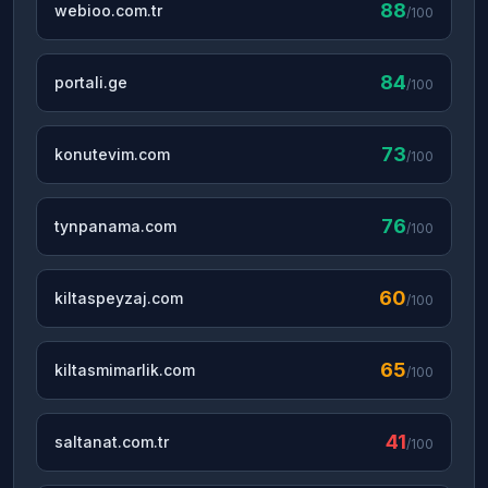
88
webioo.com.tr
/100
84
portali.ge
/100
73
konutevim.com
/100
76
tynpanama.com
/100
60
kiltaspeyzaj.com
/100
65
kiltasmimarlik.com
/100
41
saltanat.com.tr
/100