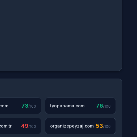
73
76
.com
tynpanama.com
/100
/100
49
53
om.tr
organizepeyzaj.com
/100
/100