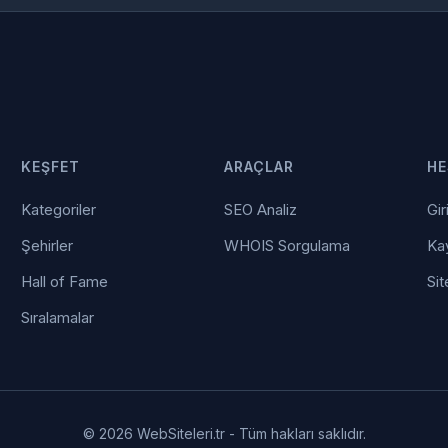
KEŞFET
ARAÇLAR
HE
Kategoriler
SEO Analiz
Gir
Şehirler
WHOIS Sorgulama
Kay
Hall of Fame
Sit
Sıralamalar
© 2026 WebSiteleri.tr - Tüm hakları saklıdır.