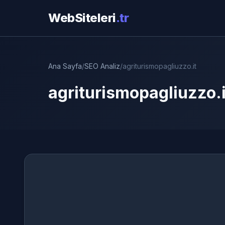
WebSiteleri
.tr
Ana Sayfa
/
SEO Analiz
/
agriturismopagliuzzo.it
agriturismopagliuzzo.i