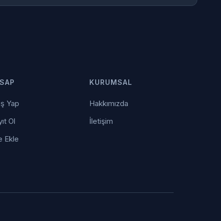
SAP
KURUMSAL
iş Yap
Hakkımızda
ıt Ol
İletişim
e Ekle