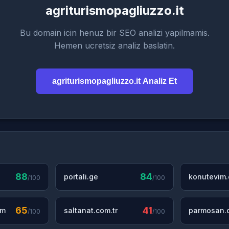
agriturismopagliuzzo.it
Bu domain icin henuz bir SEO analizi yapilmamis.
Hemen ucretsiz analiz baslatin.
agriturismopagliuzzo.it Analiz Et
88
84
portali.ge
konutevim
/100
/100
65
41
om
saltanat.com.tr
parmosan.c
/100
/100