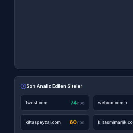
Son Analiz Edilen Siteler
74
1west.com
webioo.com.tr
/100
60
kiltaspeyzaj.com
kiltasmimarlik.c
/100