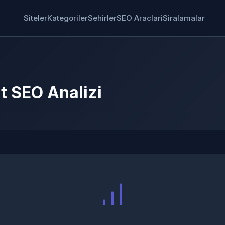
Siteler
Kategoriler
Sehirler
SEO Araclari
Siralamalar
t SEO Analizi