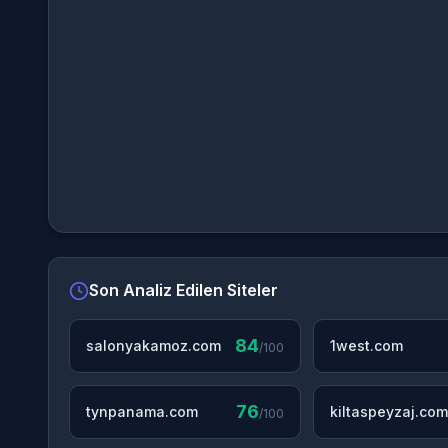
Son Analiz Edilen Siteler
84
salonyakamoz.com
1west.com
/100
76
tynpanama.com
kiltaspeyzaj.com
/100