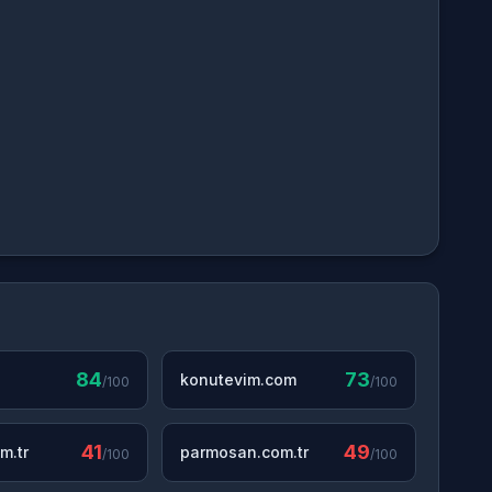
84
73
konutevim.com
/100
/100
41
49
m.tr
parmosan.com.tr
/100
/100