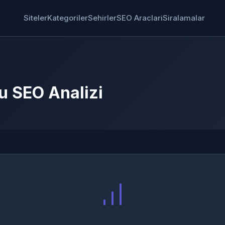
Siteler
Kategoriler
Sehirler
SEO Araclari
Siralamalar
u SEO Analizi