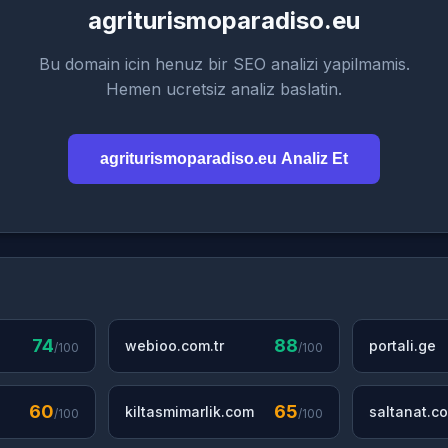
agriturismoparadiso.eu
Bu domain icin henuz bir SEO analizi yapilmamis.
Hemen ucretsiz analiz baslatin.
agriturismoparadiso.eu Analiz Et
74
88
webioo.com.tr
portali.ge
/100
/100
60
65
kiltasmimarlik.com
saltanat.co
/100
/100