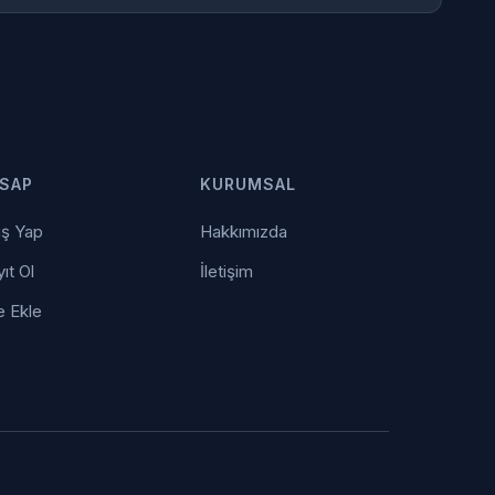
SAP
KURUMSAL
iş Yap
Hakkımızda
ıt Ol
İletişim
e Ekle