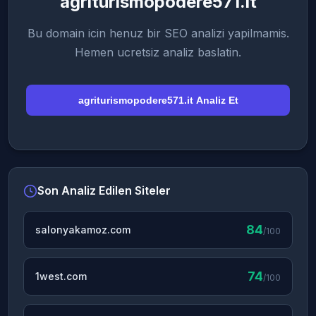
agriturismopodere571.it
Bu domain icin henuz bir SEO analizi yapilmamis.
Hemen ucretsiz analiz baslatin.
agriturismopodere571.it Analiz Et
Son Analiz Edilen Siteler
84
salonyakamoz.com
/100
74
1west.com
/100