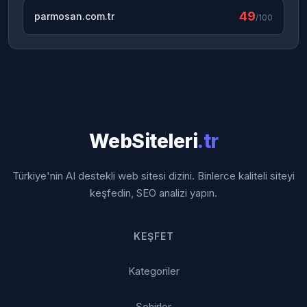
49
parmosan.com.tr
/100
WebSiteleri
.tr
Türkiye'nin AI destekli web sitesi dizini. Binlerce kaliteli siteyi
keşfedin, SEO analizi yapın.
KEŞFET
Kategoriler
Şehirler