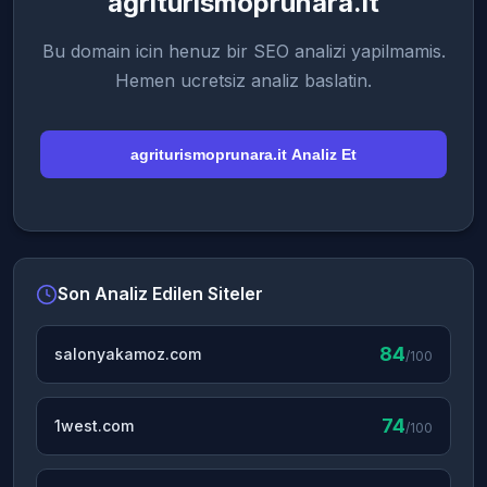
agriturismoprunara.it
Bu domain icin henuz bir SEO analizi yapilmamis.
Hemen ucretsiz analiz baslatin.
agriturismoprunara.it Analiz Et
Son Analiz Edilen Siteler
84
salonyakamoz.com
/100
74
1west.com
/100