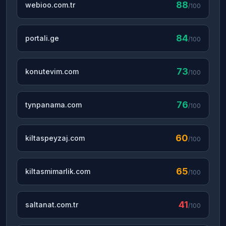
88
webioo.com.tr
/100
84
portali.ge
/100
73
konutevim.com
/100
76
tynpanama.com
/100
60
kiltaspeyzaj.com
/100
65
kiltasmimarlik.com
/100
41
saltanat.com.tr
/100