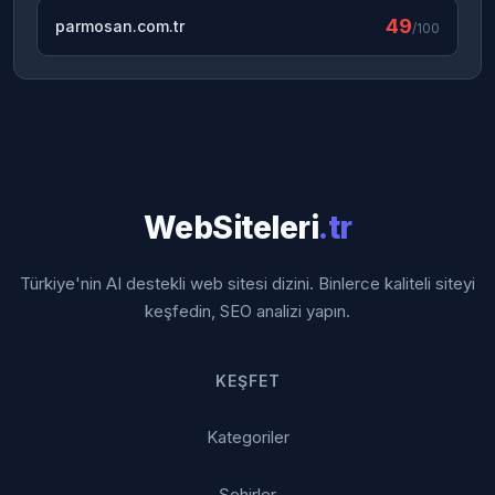
49
parmosan.com.tr
/100
WebSiteleri
.tr
Türkiye'nin AI destekli web sitesi dizini. Binlerce kaliteli siteyi
keşfedin, SEO analizi yapın.
KEŞFET
Kategoriler
Şehirler