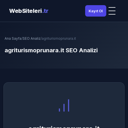
WebSiteleri
.tr
Kayıt Ol
Ana Sayfa
/
SEO Analiz
/
agriturismoprunara.it
agriturismoprunara.it SEO Analizi