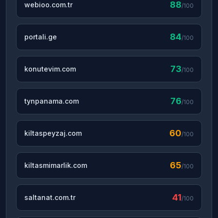
88
webioo.com.tr
/100
84
portali.ge
/100
73
konutevim.com
/100
76
tynpanama.com
/100
60
kiltaspeyzaj.com
/100
65
kiltasmimarlik.com
/100
41
saltanat.com.tr
/100