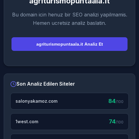
agriturismopuntaala.it
Bu domain icin henuz bir SEO analizi yapilmamis.
Hemen ucretsiz analiz baslatin.
agriturismopuntaala.it Analiz Et
Son Analiz Edilen Siteler
84
salonyakamoz.com
/100
74
1west.com
/100