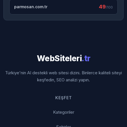
49
parmosan.com.tr
/100
WebSiteleri
.tr
Türkiye'nin AI destekli web sitesi dizini. Binlerce kaliteli siteyi
keşfedin, SEO analizi yapın.
KEŞFET
Kategoriler
Şehirler